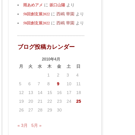
雨あめアメ
坂口山陽
に
より
58回創玄展2022
に
西嶋 華園
より
58回創玄展2022
に
西嶋 華園
より
ブログ投稿カレンダー
2010年4月
月
火
水
木
金
土
日
1
2
3
4
5
6
7
8
9
10
11
12
13
14
15
16
17
18
19
20
21
22
23
24
25
26
27
28
29
30
« 3月
5月 »