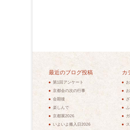
最近のブログ投稿
カ
第1回アンケート
お
京都会の次の行事
お
会期後
ざ
楽しんで
ふ
京都展2026
ガ
いよいよ搬入日2026
ス