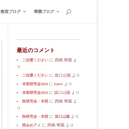
教室ブログ
華園ブログ
最近のコメント
ご自愛ください
に
西嶋 華園
よ
り
ご自愛ください
に
坂口山陽
より
本部研究会2024
に
kaen
より
本部研究会2024
に
坂口山陽
より
秋研究会・本部
に
西嶋 華園
よ
り
秋研究会・本部
坂口山陽
に
より
雨あめアメ
に
西嶋 華園
より