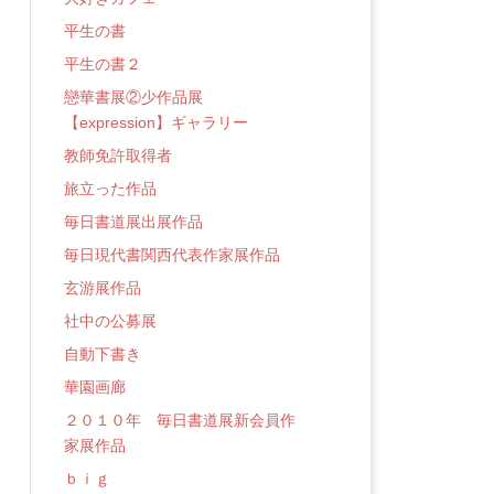
平生の書
平生の書２
戀華書展②少作品展
【expression】ギャラリー
教師免許取得者
旅立った作品
毎日書道展出展作品
毎日現代書関西代表作家展作品
玄游展作品
社中の公募展
自動下書き
華園画廊
２０１０年 毎日書道展新会員作
家展作品
ｂｉｇ