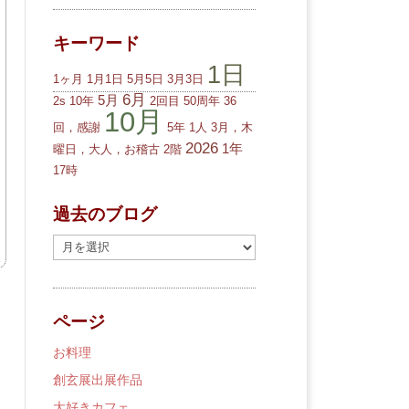
キーワード
1日
1ヶ月
1月1日
5月5日
3月3日
6月
5月
2s
10年
2回目
50周年
36
10月
回，感謝
5年
1人
3月，木
2026
1年
曜日，大人，お稽古
2階
17時
過去のブログ
過
去
の
ブ
ページ
ロ
グ
お料理
創玄展出展作品
大好きカフェ