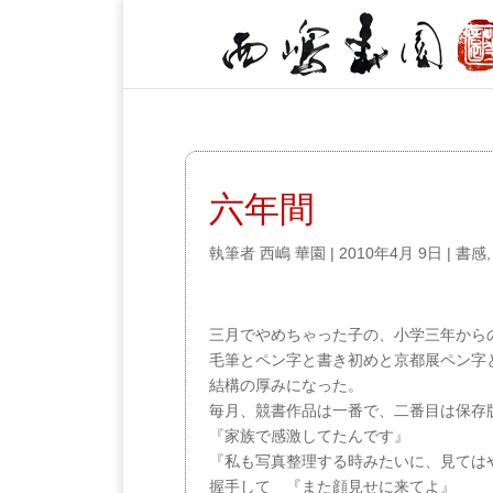
六年間
執筆者
西嶋 華園
|
2010年4月 9日
|
書感
三月でやめちゃった子の、小学三年から
毛筆とペン字と書き初めと京都展ペン字
結構の厚みになった。
毎月、競書作品は一番で、二番目は保存
『家族で感激してたんです』
『私も写真整理する時みたいに、見ては
握手して 『また顔見せに来てよ』