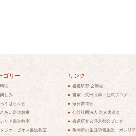
テゴリー
リンク
料理
書道研究 玄游会
楽しみ
書家・矢田照濤・公式ブログ
っくばらん会
毎日書道会
れあい書道教室
公益社団法人 創玄書道会
レリア書道教室
書道研究玄游京都会ブログ
タジオ・ビオス書道教室
亀岡市の生涯学習施設・ガレリア