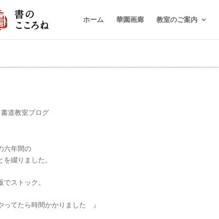
ホーム
華園画廊
教室のご案内
,
書道教室ブログ
の六年間の
とを綴りました。
版でストック。
やってたら時間かかりました 』