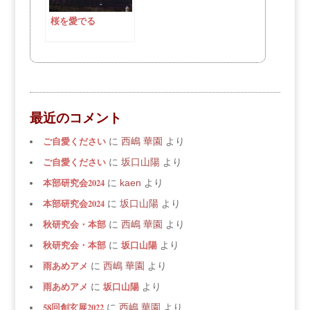
桜を愛でる
最近のコメント
ご自愛ください
に
西嶋 華園
より
ご自愛ください
に
坂口山陽
より
本部研究会2024
に
kaen
より
本部研究会2024
に
坂口山陽
より
秋研究会・本部
に
西嶋 華園
より
秋研究会・本部
坂口山陽
に
より
雨あめアメ
に
西嶋 華園
より
雨あめアメ
坂口山陽
に
より
58回創玄展2022
に
西嶋 華園
より