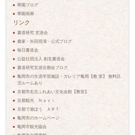
華園ブログ
華園画廊
リンク
書道研究 玄游会
書家・矢田照濤・公式ブログ
毎日書道会
公益社団法人 創玄書道会
書道研究玄游京都会ブログ
亀岡市の生涯学習施設・ガレリア亀岡【教 室】 無料託
児ルームあり
京都市右京ふれあい文化会館【教室】
京都観光 Ｎａｖｉ
京都で遊ぼう ＡＲＴ
亀岡市のホームページ
亀岡市観光協会