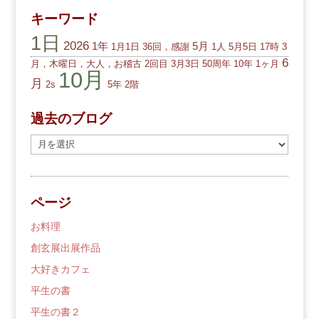
キーワード
1日
2026
1年
5月
1月1日
36回，感謝
1人
5月5日
17時
3
6
月，木曜日，大人，お稽古
2回目
3月3日
50周年
10年
1ヶ月
10月
月
2s
5年
2階
過去のブログ
過
去
の
ブ
ページ
ロ
グ
お料理
創玄展出展作品
大好きカフェ
平生の書
平生の書２