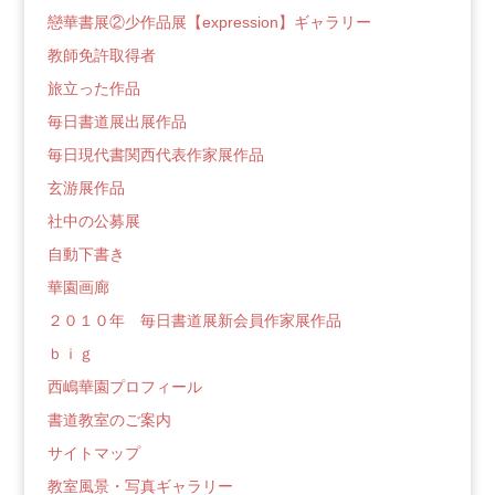
戀華書展②少作品展【expression】ギャラリー
教師免許取得者
旅立った作品
毎日書道展出展作品
毎日現代書関西代表作家展作品
玄游展作品
社中の公募展
自動下書き
華園画廊
２０１０年 毎日書道展新会員作家展作品
ｂｉｇ
西嶋華園プロフィール
書道教室のご案内
サイトマップ
教室風景・写真ギャラリー