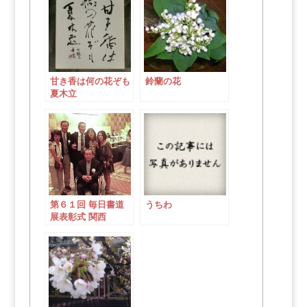
甘き香は何の花ぞも
鈴蘭の花
夏木立
第６１回 毎日書道
うちわ
展表彰式 関西