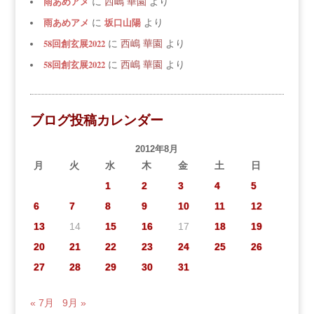
雨あめアメ
に
西嶋 華園
より
雨あめアメ
坂口山陽
に
より
58回創玄展2022
に
西嶋 華園
より
58回創玄展2022
に
西嶋 華園
より
ブログ投稿カレンダー
2012年8月
月
火
水
木
金
土
日
1
2
3
4
5
6
7
8
9
10
11
12
13
14
15
16
17
18
19
20
21
22
23
24
25
26
27
28
29
30
31
« 7月
9月 »