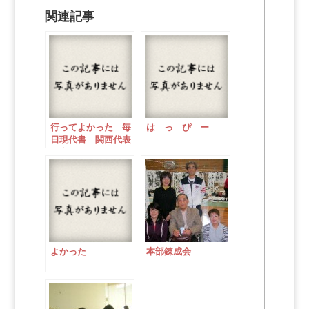
関連記事
行ってよかった 毎
は っ ぴ ー
日現代書 関西代表
作家展
よかった
本部錬成会