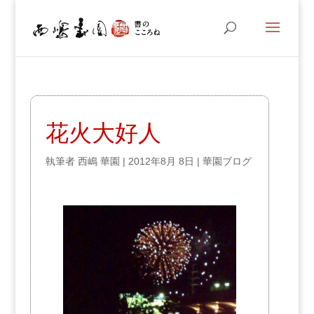
花火大好人
執筆者
西嶋 華園
|
2012年8月 8日
|
華園ブログ