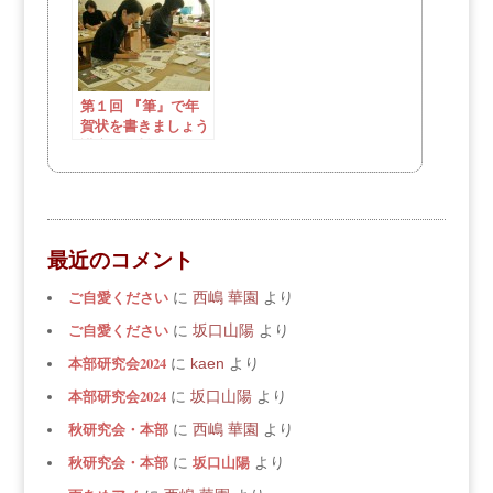
第１回 『筆』で年
賀状を書きましょう
講座（無料）
最近のコメント
ご自愛ください
に
西嶋 華園
より
ご自愛ください
に
坂口山陽
より
本部研究会2024
に
kaen
より
本部研究会2024
に
坂口山陽
より
秋研究会・本部
に
西嶋 華園
より
秋研究会・本部
坂口山陽
に
より