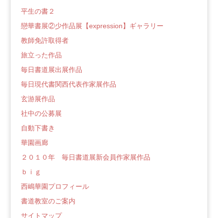
平生の書２
戀華書展②少作品展【expression】ギャラリー
教師免許取得者
旅立った作品
毎日書道展出展作品
毎日現代書関西代表作家展作品
玄游展作品
社中の公募展
自動下書き
華園画廊
２０１０年 毎日書道展新会員作家展作品
ｂｉｇ
西嶋華園プロフィール
書道教室のご案内
サイトマップ