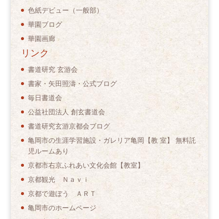
色紙デビュー（一般部）
華園ブログ
華園画廊
リンク
書道研究 玄游会
書家・矢田照濤・公式ブログ
毎日書道会
公益社団法人 創玄書道会
書道研究玄游京都会ブログ
亀岡市の生涯学習施設・ガレリア亀岡【教 室】 無料託
児ルームあり
京都市右京ふれあい文化会館【教室】
京都観光 Ｎａｖｉ
京都で遊ぼう ＡＲＴ
亀岡市のホームページ