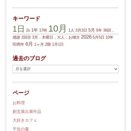
キーワード
10月
1日
1年
5月
2s
17時
1人
3月3日
5年
36回，
2026
感謝
2回目
3月，木曜日，大人，お稽古
5月5日
10年
6月
50周年
1ヶ月
2階
1月1日
過去のブログ
過
去
の
ブ
ページ
ロ
グ
お料理
創玄展出展作品
大好きカフェ
平生の書