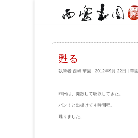
甦る
執筆者
西嶋 華園
|
2012年9月 22日
|
華
昨日は、発散して吸収してきた。
バン！と出掛けて４時間程。
甦りました。