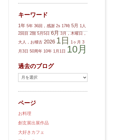
キーワード
1年
5月
5年
36回，感謝
2s
17時
1人
6月
2回目
2階
5月5日
3月，木曜日，
1日
2026
大人，お稽古
1ヶ月
3
10月
月3日
50周年
10年
1月1日
過去のブログ
過
去
の
ブ
ページ
ロ
グ
お料理
創玄展出展作品
大好きカフェ