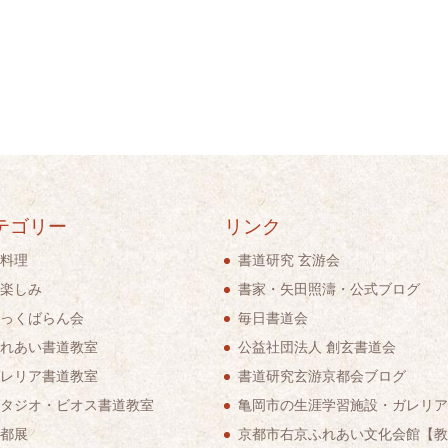
テゴリー
リンク
料理
書道研究 玄游会
楽しみ
書家・矢田照濤・公式ブログ
っくばらん会
毎日書道会
れあい書道教室
公益社団法人 創玄書道会
レリア書道教室
書道研究玄游京都会ブログ
タジオ・ビオス書道教室
亀岡市の生涯学習施設・ガレリア
都展
京都市右京ふれあい文化会館【教