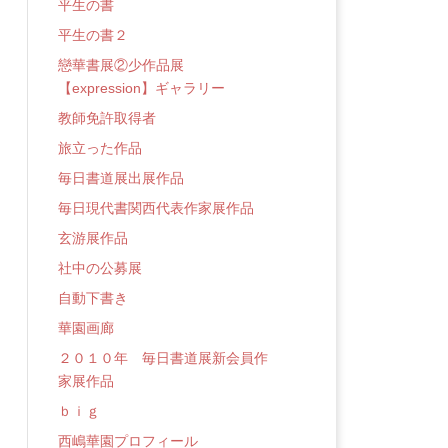
平生の書
平生の書２
戀華書展②少作品展
【expression】ギャラリー
教師免許取得者
旅立った作品
毎日書道展出展作品
毎日現代書関西代表作家展作品
玄游展作品
社中の公募展
自動下書き
華園画廊
２０１０年 毎日書道展新会員作
家展作品
ｂｉｇ
西嶋華園プロフィール