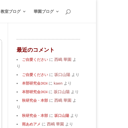
教室ブログ
華園ブログ
最近のコメント
ご自愛ください
に
西嶋 華園
よ
り
ご自愛ください
に
坂口山陽
より
本部研究会2024
に
kaen
より
本部研究会2024
に
坂口山陽
より
秋研究会・本部
に
西嶋 華園
よ
り
秋研究会・本部
坂口山陽
に
より
雨あめアメ
に
西嶋 華園
より