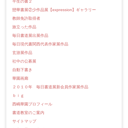
平生の書２
戀華書展②少作品展【expression】ギャラリー
教師免許取得者
旅立った作品
毎日書道展出展作品
毎日現代書関西代表作家展作品
玄游展作品
社中の公募展
自動下書き
華園画廊
２０１０年 毎日書道展新会員作家展作品
ｂｉｇ
西嶋華園プロフィール
書道教室のご案内
サイトマップ