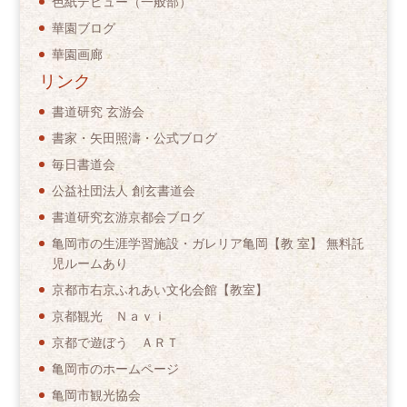
色紙デビュー（一般部）
華園ブログ
華園画廊
リンク
書道研究 玄游会
書家・矢田照濤・公式ブログ
毎日書道会
公益社団法人 創玄書道会
書道研究玄游京都会ブログ
亀岡市の生涯学習施設・ガレリア亀岡【教 室】 無料託
児ルームあり
京都市右京ふれあい文化会館【教室】
京都観光 Ｎａｖｉ
京都で遊ぼう ＡＲＴ
亀岡市のホームページ
亀岡市観光協会