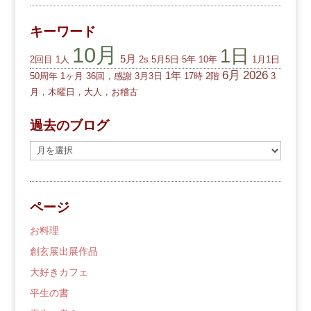
キーワード
10月
1日
5月
2回目
1人
2s
5月5日
5年
10年
1月1日
6月
2026
1年
50周年
1ヶ月
36回，感謝
3月3日
17時
2階
3
月，木曜日，大人，お稽古
過去のブログ
過
去
の
ブ
ページ
ロ
グ
お料理
創玄展出展作品
大好きカフェ
平生の書