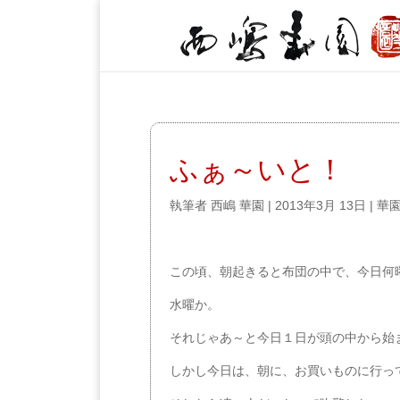
ふぁ～いと！
執筆者
西嶋 華園
|
2013年3月 13日
|
華
この頃、朝起きると布団の中で、今日何
水曜か。
それじゃあ～と今日１日が頭の中から始
しかし今日は、朝に、お買いものに行っ