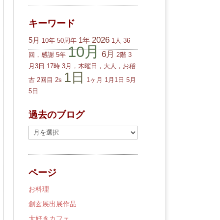
キーワード
2026
5月
1年
10年
50周年
1人
36
10月
6月
回，感謝
5年
2階
3
月3日
17時
3月，木曜日，大人，お稽
1日
古
2回目
2s
1ヶ月
1月1日
5月
5日
過去のブログ
過
去
の
ブ
ページ
ロ
グ
お料理
創玄展出展作品
大好きカフェ