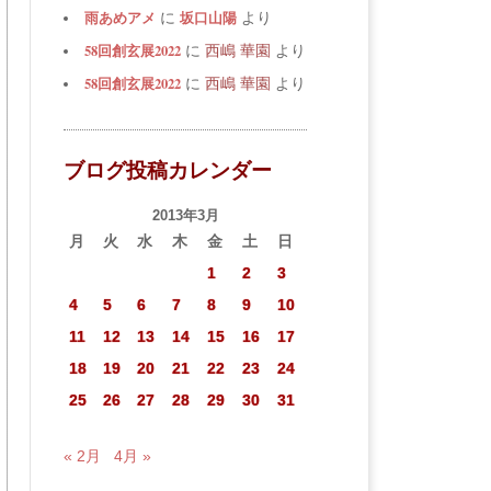
雨あめアメ
坂口山陽
に
より
58回創玄展2022
に
西嶋 華園
より
58回創玄展2022
に
西嶋 華園
より
ブログ投稿カレンダー
2013年3月
月
火
水
木
金
土
日
1
2
3
4
5
6
7
8
9
10
11
12
13
14
15
16
17
18
19
20
21
22
23
24
25
26
27
28
29
30
31
« 2月
4月 »