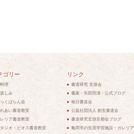
テゴリー
リンク
料理
書道研究 玄游会
楽しみ
書家・矢田照濤・公式ブログ
っくばらん会
毎日書道会
れあい書道教室
公益社団法人 創玄書道会
レリア書道教室
書道研究玄游京都会ブログ
タジオ・ビオス書道教室
亀岡市の生涯学習施設・ガレリア