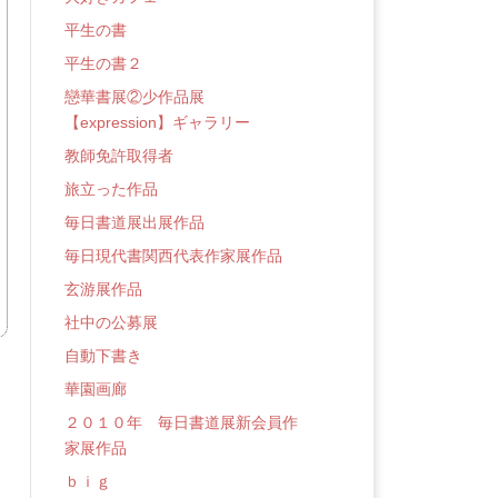
平生の書
平生の書２
戀華書展②少作品展
【expression】ギャラリー
教師免許取得者
旅立った作品
毎日書道展出展作品
毎日現代書関西代表作家展作品
玄游展作品
社中の公募展
自動下書き
華園画廊
２０１０年 毎日書道展新会員作
家展作品
ｂｉｇ