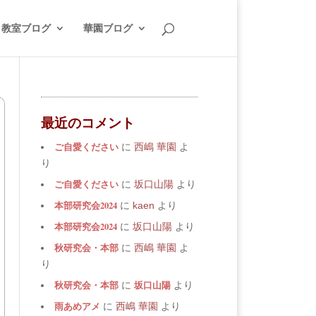
教室ブログ
華園ブログ
最近のコメント
ご自愛ください
に
西嶋 華園
よ
り
ご自愛ください
に
坂口山陽
より
本部研究会2024
に
kaen
より
本部研究会2024
に
坂口山陽
より
秋研究会・本部
に
西嶋 華園
よ
り
秋研究会・本部
坂口山陽
に
より
雨あめアメ
に
西嶋 華園
より