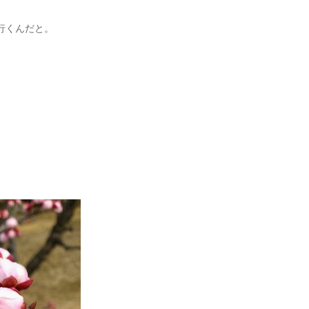
行くんだと。
。