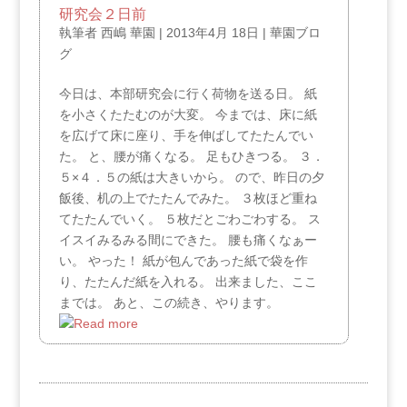
研究会２日前
執筆者
西嶋 華園
|
2013年4月 18日
|
華園ブロ
グ
今日は、本部研究会に行く荷物を送る日。 紙
を小さくたたむのが大変。 今までは、床に紙
を広げて床に座り、手を伸ばしてたたんでい
た。 と、腰が痛くなる。 足もひきつる。 ３．
５×４．５の紙は大きいから。 ので、昨日の夕
飯後、机の上でたたんでみた。 ３枚ほど重ね
てたたんでいく。 ５枚だとごわごわする。 ス
イスイみるみる間にできた。 腰も痛くなぁー
い。 やった！ 紙が包んであった紙で袋を作
り、たたんだ紙を入れる。 出来ました、ここ
までは。 あと、この続き、やります。