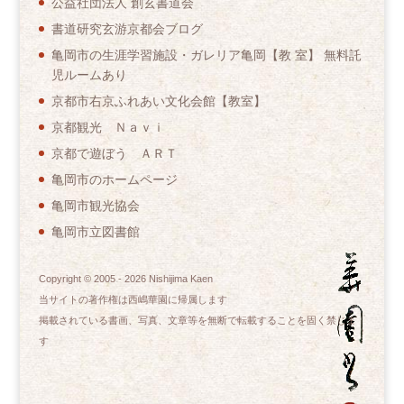
公益社団法人 創玄書道会
書道研究玄游京都会ブログ
亀岡市の生涯学習施設・ガレリア亀岡【教 室】 無料託
児ルームあり
京都市右京ふれあい文化会館【教室】
京都観光 Ｎａｖｉ
京都で遊ぼう ＡＲＴ
亀岡市のホームページ
亀岡市観光協会
亀岡市立図書館
Copyright © 2005 -
2026
Nishijima Kaen
当サイトの著作権は西嶋華園に帰属します
掲載されている書画、写真、文章等を無断で転載することを固く禁じま
す