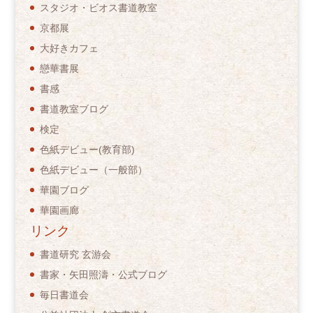
スタジオ・ビオス書道教室
京都展
大好きカフェ
戀華書展
書感
書道教室ブログ
検定
色紙デビュー(教育部)
色紙デビュー（一般部）
華園ブログ
華園画廊
リンク
書道研究 玄游会
書家・矢田照濤・公式ブログ
毎日書道会