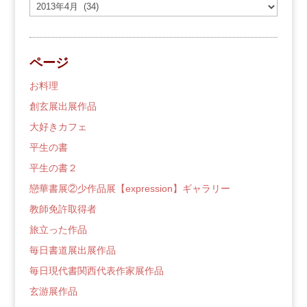
過
去
の
ブ
ページ
ロ
グ
お料理
創玄展出展作品
大好きカフェ
平生の書
平生の書２
戀華書展②少作品展【expression】ギャラリー
教師免許取得者
旅立った作品
毎日書道展出展作品
毎日現代書関西代表作家展作品
玄游展作品