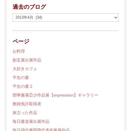
過去のブログ
過
去
の
ブ
ページ
ロ
グ
お料理
創玄展出展作品
大好きカフェ
平生の書
平生の書２
戀華書展②少作品展【expression】ギャラリー
教師免許取得者
旅立った作品
毎日書道展出展作品
毎日現代書関西代表作家展作品