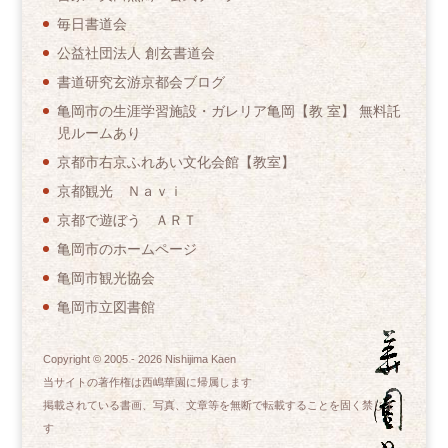
毎日書道会
公益社団法人 創玄書道会
書道研究玄游京都会ブログ
亀岡市の生涯学習施設・ガレリア亀岡【教 室】 無料託
児ルームあり
京都市右京ふれあい文化会館【教室】
京都観光 Ｎａｖｉ
京都で遊ぼう ＡＲＴ
亀岡市のホームページ
亀岡市観光協会
亀岡市立図書館
Copyright © 2005 -
2026
Nishijima Kaen
当サイトの著作権は西嶋華園に帰属します
掲載されている書画、写真、文章等を無断で転載することを固く禁じま
す