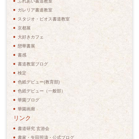
ふれあい書道教室
ガレリア書道教室
スタジオ・ビオス書道教室
京都展
大好きカフェ
戀華書展
書感
書道教室ブログ
検定
色紙デビュー(教育部)
色紙デビュー（一般部）
華園ブログ
華園画廊
リンク
書道研究 玄游会
書家・矢田照濤・公式ブログ