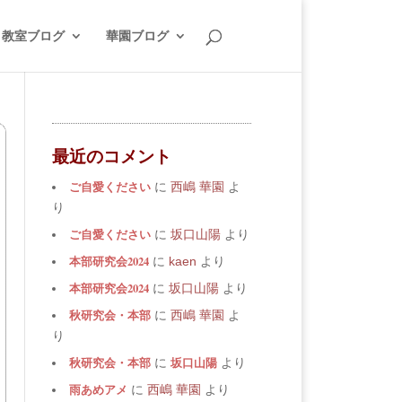
教室ブログ
華園ブログ
最近のコメント
ご自愛ください
に
西嶋 華園
よ
り
ご自愛ください
に
坂口山陽
より
本部研究会2024
に
kaen
より
本部研究会2024
に
坂口山陽
より
秋研究会・本部
に
西嶋 華園
よ
り
秋研究会・本部
坂口山陽
に
より
雨あめアメ
に
西嶋 華園
より