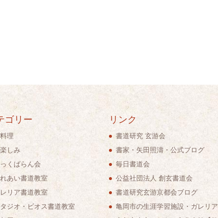
テゴリー
リンク
料理
書道研究 玄游会
楽しみ
書家・矢田照濤・公式ブログ
っくばらん会
毎日書道会
れあい書道教室
公益社団法人 創玄書道会
レリア書道教室
書道研究玄游京都会ブログ
タジオ・ビオス書道教室
亀岡市の生涯学習施設・ガレリア