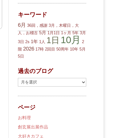
キーワード
6月
36回，感謝
3月，木曜日，大
5月
人，お稽古
1月1日
1ヶ月
5年
3月
10月
1日
1年
3日
2s
1人
2
2026
階
17時
2回目
50周年
10年
5月
5日
過去のブログ
過
去
の
ブ
ページ
ロ
グ
お料理
創玄展出展作品
大好きカフェ