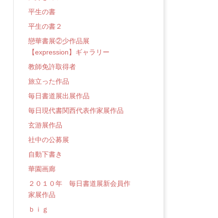
平生の書
平生の書２
戀華書展②少作品展
【expression】ギャラリー
教師免許取得者
旅立った作品
毎日書道展出展作品
毎日現代書関西代表作家展作品
玄游展作品
社中の公募展
自動下書き
華園画廊
２０１０年 毎日書道展新会員作
家展作品
ｂｉｇ