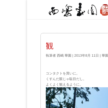
観
執筆者
西嶋 華園
|
2013年8月 11日
|
華
コンタクトを買いに。
くすんだ眼じゃ駄目だし。
よくよく観えるように。