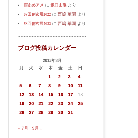
雨あめアメ
坂口山陽
に
より
58回創玄展2022
に
西嶋 華園
より
58回創玄展2022
に
西嶋 華園
より
ブログ投稿カレンダー
2013年8月
月
火
水
木
金
土
日
1
2
3
4
5
6
7
8
9
10
11
12
13
14
15
16
17
18
19
20
21
22
23
24
25
26
27
28
29
30
31
« 7月
9月 »