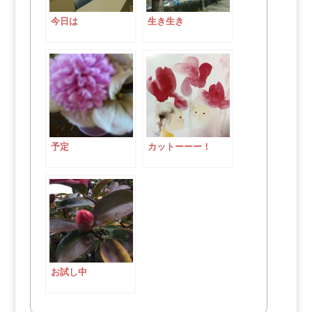
今日は
生き生き
予定
カットーーー！
お試し中