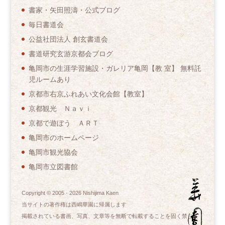
書家・矢田照濤・公式ブログ
毎日書道会
公益社団法人 創玄書道会
書道研究玄游京都会ブログ
亀岡市の生涯学習施設・ガレリア亀岡【教 室】 無料託
児ルームあり
京都市右京ふれあい文化会館【教室】
京都観光 Ｎａｖｉ
京都で遊ぼう ＡＲＴ
亀岡市のホームページ
亀岡市観光協会
亀岡市立図書館
Copyright © 2005 -
2026
Nishijima Kaen
当サイトの著作権は西嶋華園に帰属します
掲載されている書画、写真、文章等を無断で転載することを固く禁じま