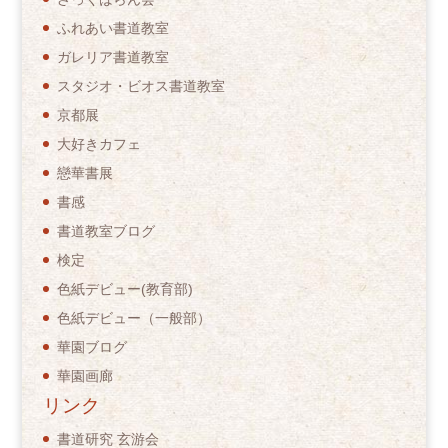
ふれあい書道教室
ガレリア書道教室
スタジオ・ビオス書道教室
京都展
大好きカフェ
戀華書展
書感
書道教室ブログ
検定
色紙デビュー(教育部)
色紙デビュー（一般部）
華園ブログ
華園画廊
リンク
書道研究 玄游会