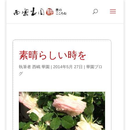
素晴らしい時を
執筆者
西嶋 華園
|
2014年5月 27日
|
華園ブロ
グ