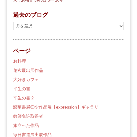
人，お稽古
3月3日
5年
10年
過去のブログ
過
去
の
ブ
ページ
ロ
グ
お料理
創玄展出展作品
大好きカフェ
平生の書
平生の書２
戀華書展②少作品展【expression】ギャラリー
教師免許取得者
旅立った作品
毎日書道展出展作品