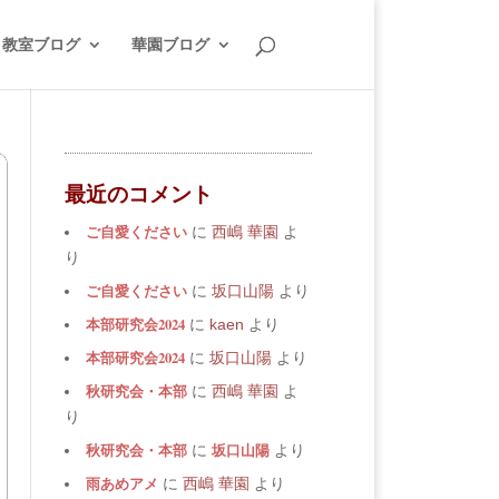
教室ブログ
華園ブログ
最近のコメント
ご自愛ください
に
西嶋 華園
よ
り
ご自愛ください
に
坂口山陽
より
本部研究会2024
に
kaen
より
本部研究会2024
に
坂口山陽
より
秋研究会・本部
に
西嶋 華園
よ
り
秋研究会・本部
坂口山陽
に
より
雨あめアメ
に
西嶋 華園
より