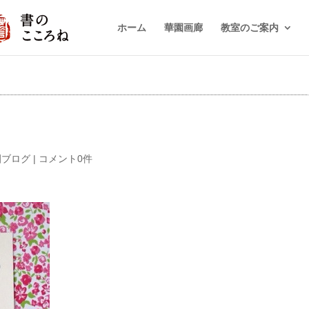
ホーム
華園画廊
教室のご案内
園ブログ
|
コメント0件