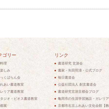
テゴリー
リンク
料理
書道研究 玄游会
楽しみ
書家・矢田照濤・公式ブログ
っくばらん会
毎日書道会
れあい書道教室
公益社団法人 創玄書道会
レリア書道教室
書道研究玄游京都会ブログ
タジオ・ビオス書道教室
亀岡市の生涯学習施設・ガレリア
都展
京都市右京ふれあい文化会館【教