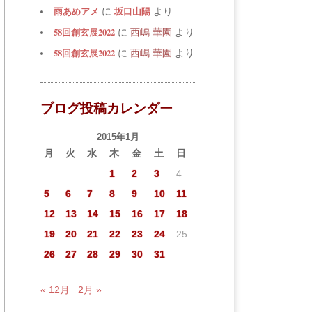
雨あめアメ
坂口山陽
に
より
58回創玄展2022
に
西嶋 華園
より
58回創玄展2022
に
西嶋 華園
より
ブログ投稿カレンダー
2015年1月
月
火
水
木
金
土
日
1
2
3
4
5
6
7
8
9
10
11
12
13
14
15
16
17
18
19
20
21
22
23
24
25
26
27
28
29
30
31
« 12月
2月 »