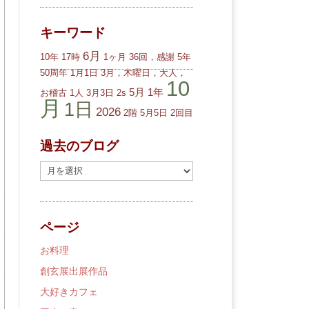
キーワード
6月
10年
17時
1ヶ月
36回，感謝
5年
50周年
1月1日
3月，木曜日，大人，
10
5月
1年
お稽古
1人
3月3日
2s
月
1日
2026
2階
5月5日
2回目
過去のブログ
過
去
の
ブ
ページ
ロ
グ
お料理
創玄展出展作品
大好きカフェ