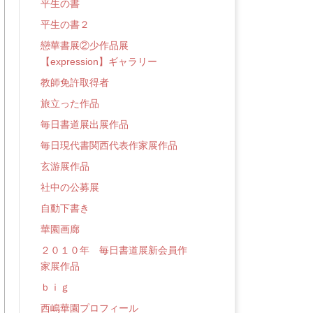
平生の書
平生の書２
戀華書展②少作品展
【expression】ギャラリー
教師免許取得者
旅立った作品
毎日書道展出展作品
毎日現代書関西代表作家展作品
玄游展作品
社中の公募展
自動下書き
華園画廊
２０１０年 毎日書道展新会員作
家展作品
ｂｉｇ
西嶋華園プロフィール