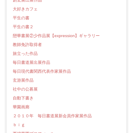
創玄展出展作品
大好きカフェ
平生の書
平生の書２
戀華書展②少作品展【expression】ギャラリー
教師免許取得者
旅立った作品
毎日書道展出展作品
毎日現代書関西代表作家展作品
玄游展作品
社中の公募展
自動下書き
華園画廊
２０１０年 毎日書道展新会員作家展作品
ｂｉｇ