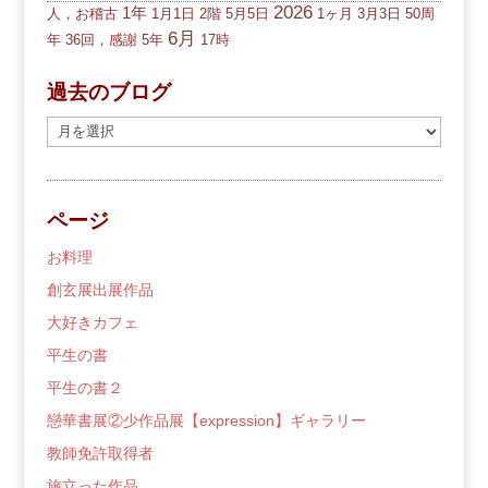
2026
1年
人，お稽古
1月1日
2階
5月5日
1ヶ月
3月3日
50周
6月
年
36回，感謝
5年
17時
過去のブログ
過
去
の
ブ
ページ
ロ
グ
お料理
創玄展出展作品
大好きカフェ
平生の書
平生の書２
戀華書展②少作品展【expression】ギャラリー
教師免許取得者
旅立った作品