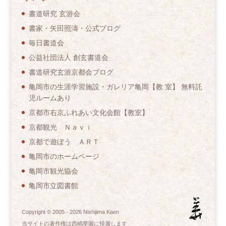
書道研究 玄游会
書家・矢田照濤・公式ブログ
毎日書道会
公益社団法人 創玄書道会
書道研究玄游京都会ブログ
亀岡市の生涯学習施設・ガレリア亀岡【教 室】 無料託
児ルームあり
京都市右京ふれあい文化会館【教室】
京都観光 Ｎａｖｉ
京都で遊ぼう ＡＲＴ
亀岡市のホームページ
亀岡市観光協会
亀岡市立図書館
Copyright © 2005 -
2026
Nishijima Kaen
当サイトの著作権は西嶋華園に帰属します