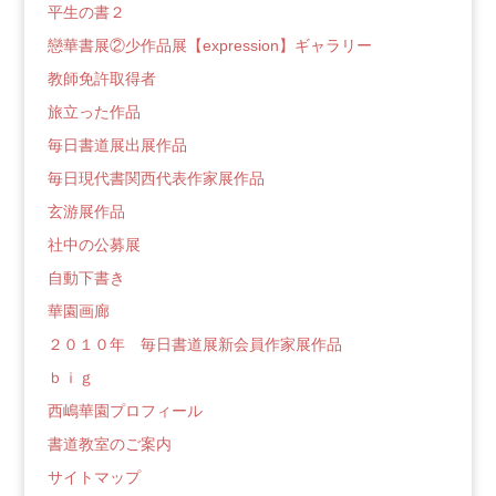
平生の書２
戀華書展②少作品展【expression】ギャラリー
教師免許取得者
旅立った作品
毎日書道展出展作品
毎日現代書関西代表作家展作品
玄游展作品
社中の公募展
自動下書き
華園画廊
２０１０年 毎日書道展新会員作家展作品
ｂｉｇ
西嶋華園プロフィール
書道教室のご案内
サイトマップ