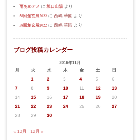
雨あめアメ
坂口山陽
に
より
58回創玄展2022
に
西嶋 華園
より
58回創玄展2022
に
西嶋 華園
より
ブログ投稿カレンダー
2016年11月
月
火
水
木
金
土
日
1
2
3
4
5
6
7
8
9
10
11
12
13
14
15
16
17
18
19
20
21
22
23
24
25
26
27
28
29
30
« 10月
12月 »