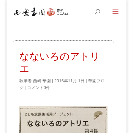
なないろのアトリ
エ
執筆者
西嶋 華園
|
2016年11月 1日
|
華園ブロ
グ
|
コメント0件