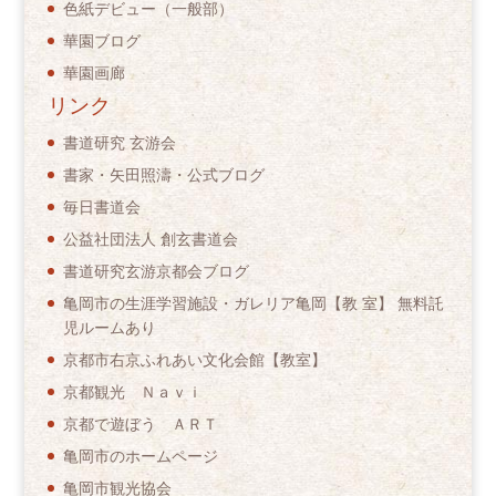
色紙デビュー（一般部）
華園ブログ
華園画廊
リンク
書道研究 玄游会
書家・矢田照濤・公式ブログ
毎日書道会
公益社団法人 創玄書道会
書道研究玄游京都会ブログ
亀岡市の生涯学習施設・ガレリア亀岡【教 室】 無料託
児ルームあり
京都市右京ふれあい文化会館【教室】
京都観光 Ｎａｖｉ
京都で遊ぼう ＡＲＴ
亀岡市のホームページ
亀岡市観光協会