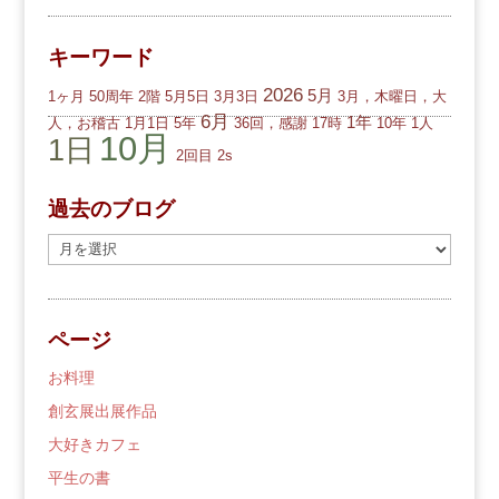
キーワード
2026
5月
1ヶ月
50周年
2階
5月5日
3月3日
3月，木曜日，大
6月
1年
人，お稽古
1月1日
5年
36回，感謝
17時
10年
1人
10月
1日
2回目
2s
過去のブログ
過
去
の
ブ
ページ
ロ
グ
お料理
創玄展出展作品
大好きカフェ
平生の書