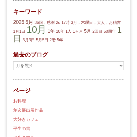
キーワード
2026
6月
36回，感謝
2s
17時
3月，木曜日，大人，お稽古
10月
1
1年
5月
1月1日
10年
1人
1ヶ月
2回目
50周年
日
3月3日
5月5日
2階
5年
過去のブログ
過
去
の
ブ
ページ
ロ
グ
お料理
創玄展出展作品
大好きカフェ
平生の書