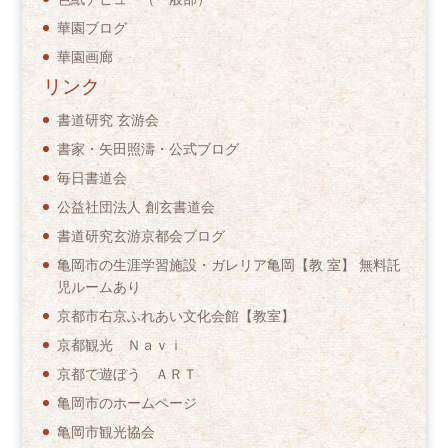
華園ブログ
華園画廊
リンク
書道研究 玄游会
書家・矢田照濤・公式ブログ
毎日書道会
公益社団法人 創玄書道会
書道研究玄游京都会ブログ
亀岡市の生涯学習施設・ガレリア亀岡【教 室】 無料託
児ルームあり
京都市右京ふれあい文化会館【教室】
京都観光 Ｎａｖｉ
京都で遊ぼう ＡＲＴ
亀岡市のホームページ
亀岡市観光協会