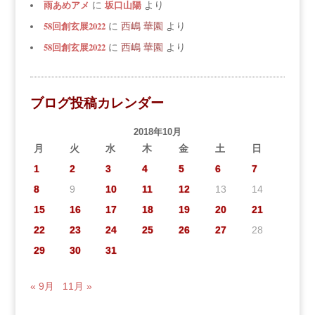
雨あめアメ
坂口山陽
に
より
58回創玄展2022
に
西嶋 華園
より
58回創玄展2022
に
西嶋 華園
より
ブログ投稿カレンダー
2018年10月
月
火
水
木
金
土
日
1
2
3
4
5
6
7
8
9
10
11
12
13
14
15
16
17
18
19
20
21
22
23
24
25
26
27
28
29
30
31
« 9月
11月 »