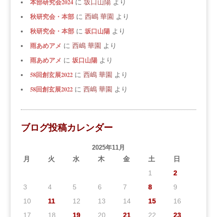
本部研究会2024
に
坂口山陽
より
秋研究会・本部
に
西嶋 華園
より
秋研究会・本部
坂口山陽
に
より
雨あめアメ
に
西嶋 華園
より
雨あめアメ
坂口山陽
に
より
58回創玄展2022
に
西嶋 華園
より
58回創玄展2022
に
西嶋 華園
より
ブログ投稿カレンダー
2025年11月
月
火
水
木
金
土
日
1
2
3
4
5
6
7
8
9
10
11
12
13
14
15
16
17
18
19
20
21
22
23