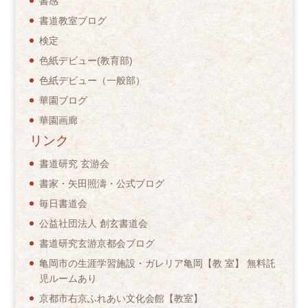
書感
書道教室ブログ
検定
色紙デビュー(教育部)
色紙デビュー（一般部）
華園ブログ
華園画廊
リンク
書道研究 玄游会
書家・矢田照濤・公式ブログ
毎日書道会
公益社団法人 創玄書道会
書道研究玄游京都会ブログ
亀岡市の生涯学習施設・ガレリア亀岡【教 室】 無料託
児ルームあり
京都市右京ふれあい文化会館【教室】