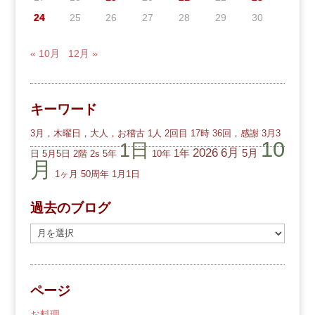
24
25
26
27
28
29
30
« 10月
12月 »
キーワード
3月，木曜日，大人，お稽古
1人
2回目
17時
36回，感謝
3月3
10
1日
2026
6月
1年
5月
日
5月5日
2階
2s
5年
10年
月
1ヶ月
50周年
1月1日
過去のブログ
過
去
の
ブ
ページ
ロ
グ
お料理