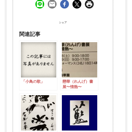
シェア
関連記事
「小鳥の歌」
戀華（れんげ）書
展〜情熱〜