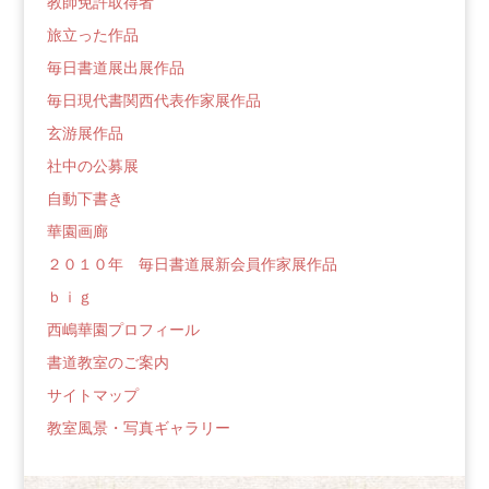
教師免許取得者
旅立った作品
毎日書道展出展作品
毎日現代書関西代表作家展作品
玄游展作品
社中の公募展
自動下書き
華園画廊
２０１０年 毎日書道展新会員作家展作品
ｂｉｇ
西嶋華園プロフィール
書道教室のご案内
サイトマップ
教室風景・写真ギャラリー