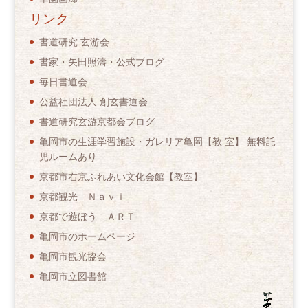
リンク
書道研究 玄游会
書家・矢田照濤・公式ブログ
毎日書道会
公益社団法人 創玄書道会
書道研究玄游京都会ブログ
亀岡市の生涯学習施設・ガレリア亀岡【教 室】 無料託
児ルームあり
京都市右京ふれあい文化会館【教室】
京都観光 Ｎａｖｉ
京都で遊ぼう ＡＲＴ
亀岡市のホームページ
亀岡市観光協会
亀岡市立図書館