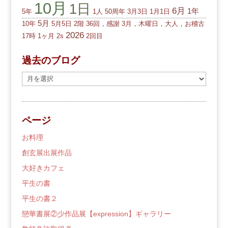
10月
1日
6月
1年
5年
1人
50周年
3月3日
1月1日
5月
10年
5月5日
2階
36回，感謝
3月，木曜日，大人，お稽古
2026
17時
1ヶ月
2s
2回目
過去のブログ
過
去
の
ブ
ページ
ロ
グ
お料理
創玄展出展作品
大好きカフェ
平生の書
平生の書２
戀華書展②少作品展【expression】ギャラリー