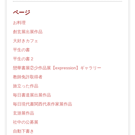
の
ブ
ページ
ロ
グ
お料理
創玄展出展作品
大好きカフェ
平生の書
平生の書２
戀華書展②少作品展【expression】ギャラリー
教師免許取得者
旅立った作品
毎日書道展出展作品
毎日現代書関西代表作家展作品
玄游展作品
社中の公募展
自動下書き