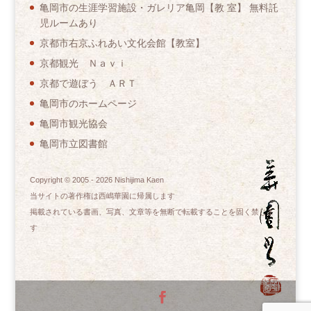
亀岡市の生涯学習施設・ガレリア亀岡【教 室】 無料託
児ルームあり
京都市右京ふれあい文化会館【教室】
京都観光 Ｎａｖｉ
京都で遊ぼう ＡＲＴ
亀岡市のホームページ
亀岡市観光協会
亀岡市立図書館
Copyright © 2005 -
2026
Nishijima Kaen
当サイトの著作権は西嶋華園に帰属します
掲載されている書画、写真、文章等を無断で転載することを固く禁じま
す