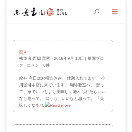
龍神
執筆者
西嶋 華園
|
2016年9月 13日
|
華園ブロ
グ
|
コメント0件
龍神 今日はお稽古休み。 休憩入れてます。 小
川珈琲本店に来ています。 珈琲教室へ。 習っ
て、家でいつもより美味しく淹れられたらいい
なと思って。 習うも、いいなと思って。 『美
味しくなあれ