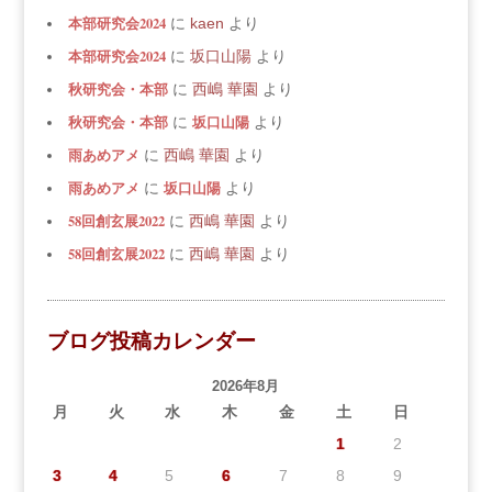
本部研究会2024
に
kaen
より
本部研究会2024
に
坂口山陽
より
秋研究会・本部
に
西嶋 華園
より
秋研究会・本部
坂口山陽
に
より
雨あめアメ
に
西嶋 華園
より
雨あめアメ
坂口山陽
に
より
58回創玄展2022
に
西嶋 華園
より
58回創玄展2022
に
西嶋 華園
より
ブログ投稿カレンダー
2026年8月
月
火
水
木
金
土
日
1
2
3
4
5
6
7
8
9