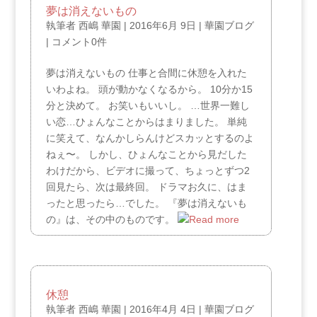
夢は消えないもの
執筆者
西嶋 華園
|
2016年6月 9日
|
華園ブログ
|
コメント0件
夢は消えないもの 仕事と合間に休憩を入れた
いわよね。 頭が動かなくなるから。 10分か15
分と決めて。 お笑いもいいし。 …世界一難し
い恋…ひょんなことからはまりました。 単純
に笑えて、なんかしらんけどスカッとするのよ
ねぇ〜。 しかし、ひょんなことから見だした
わけだから、ビデオに撮って、ちょっとずつ2
回見たら、次は最終回。 ドラマお久に、はま
ったと思ったら…でした。 『夢は消えないも
の』は、その中のものです。
休憩
執筆者
西嶋 華園
|
2016年4月 4日
|
華園ブログ