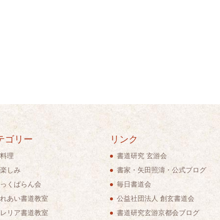
テゴリー
リンク
料理
書道研究 玄游会
楽しみ
書家・矢田照濤・公式ブログ
っくばらん会
毎日書道会
れあい書道教室
公益社団法人 創玄書道会
レリア書道教室
書道研究玄游京都会ブログ