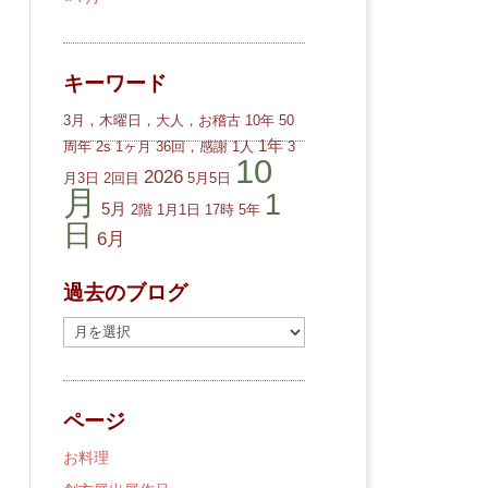
キーワード
3月，木曜日，大人，お稽古
10年
50
1年
周年
2s
1ヶ月
36回，感謝
1人
3
10
2026
月3日
2回目
5月5日
月
1
5月
2階
1月1日
17時
5年
日
6月
過去のブログ
過
去
の
ブ
ページ
ロ
グ
お料理