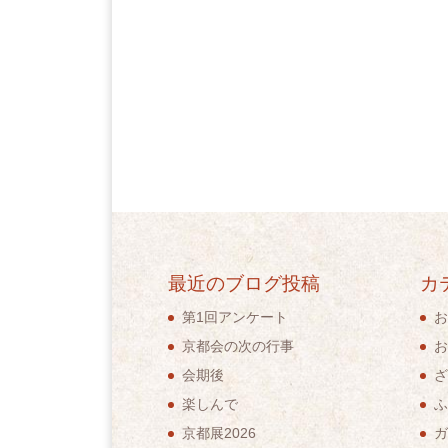
最近のブログ投稿
カ
第1回アンケート
お
京都会の次の行事
お
会期後
ざ
楽しんで
ふ
京都展2026
ガ