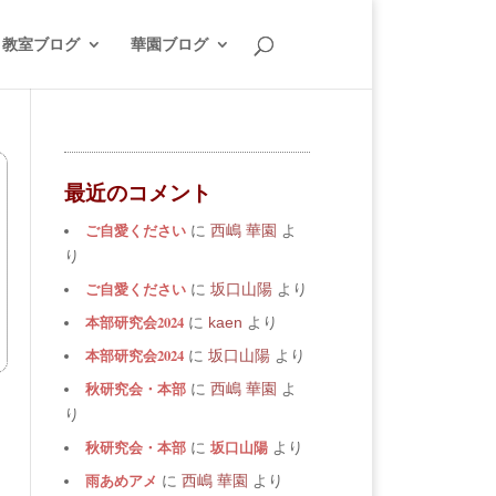
教室ブログ
華園ブログ
最近のコメント
ご自愛ください
に
西嶋 華園
よ
り
ご自愛ください
に
坂口山陽
より
本部研究会2024
に
kaen
より
本部研究会2024
に
坂口山陽
より
秋研究会・本部
に
西嶋 華園
よ
り
秋研究会・本部
坂口山陽
に
より
雨あめアメ
に
西嶋 華園
より