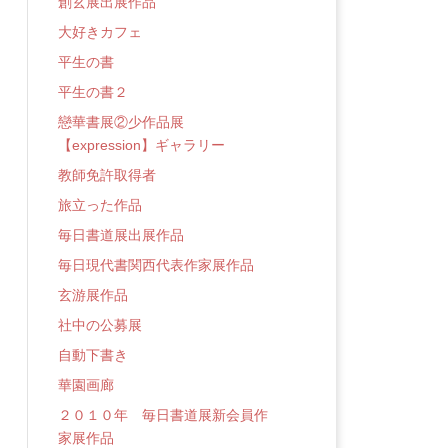
創玄展出展作品
大好きカフェ
平生の書
平生の書２
戀華書展②少作品展
【expression】ギャラリー
教師免許取得者
旅立った作品
毎日書道展出展作品
毎日現代書関西代表作家展作品
玄游展作品
社中の公募展
自動下書き
華園画廊
２０１０年 毎日書道展新会員作
家展作品