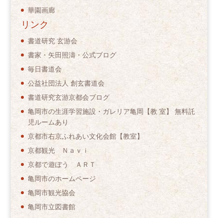
華園画廊
リンク
書道研究 玄游会
書家・矢田照濤・公式ブログ
毎日書道会
公益社団法人 創玄書道会
書道研究玄游京都会ブログ
亀岡市の生涯学習施設・ガレリア亀岡【教 室】 無料託
児ルームあり
京都市右京ふれあい文化会館【教室】
京都観光 Ｎａｖｉ
京都で遊ぼう ＡＲＴ
亀岡市のホームページ
亀岡市観光協会
亀岡市立図書館