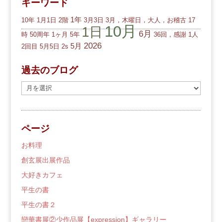
キーワード
1年
10年
1月1日
2階
3月3日
3月，木曜日，大人，お稽古
17
10月
1日
6月
時
50周年
1ヶ月
5年
36回，感謝
1人
2026
5月
2回目
5月5日
2s
過去のブログ
過
去
の
ブ
ページ
ロ
グ
お料理
創玄展出展作品
大好きカフェ
平生の書
平生の書２
戀華書展②少作品展【expression】ギャラリー