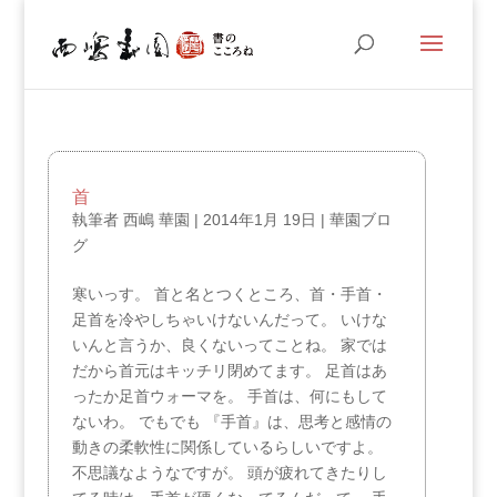
首
執筆者
西嶋 華園
|
2014年1月 19日
|
華園ブロ
グ
寒いっす。 首と名とつくところ、首・手首・
足首を冷やしちゃいけないんだって。 いけな
いんと言うか、良くないってことね。 家では
だから首元はキッチリ閉めてます。 足首はあ
ったか足首ウォーマを。 手首は、何にもして
ないわ。 でもでも 『手首』は、思考と感情の
動きの柔軟性に関係しているらしいですよ。
不思議なようなですが。 頭が疲れてきたりし