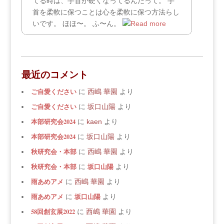
てる時は、手首が硬くなってるんだって。 手
首を柔軟に保つことは心を柔軟に保つ方法らし
いです。 ほほ〜。 ふ〜ん。
最近のコメント
ご自愛ください
に
西嶋 華園
より
ご自愛ください
に
坂口山陽
より
本部研究会2024
に
kaen
より
本部研究会2024
に
坂口山陽
より
秋研究会・本部
に
西嶋 華園
より
秋研究会・本部
坂口山陽
に
より
雨あめアメ
に
西嶋 華園
より
雨あめアメ
坂口山陽
に
より
58回創玄展2022
に
西嶋 華園
より