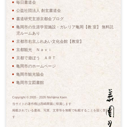
毎日書道会
公益社団法人 創玄書道会
書道研究玄游京都会ブログ
亀岡市の生涯学習施設・ガレリア亀岡【教 室】 無料託
児ルームあり
京都市右京ふれあい文化会館【教室】
京都観光 Ｎａｖｉ
京都で遊ぼう ＡＲＴ
亀岡市のホームページ
亀岡市観光協会
亀岡市立図書館
Copyright © 2005 -
2026
Nishijima Kaen
当サイトの著作権は西嶋華園に帰属します
掲載されている書画、写真、文章等を無断で転載することを固く禁じま
す