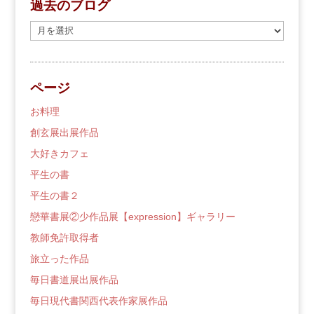
過去のブログ
過
去
の
ブ
ページ
ロ
グ
お料理
創玄展出展作品
大好きカフェ
平生の書
平生の書２
戀華書展②少作品展【expression】ギャラリー
教師免許取得者
旅立った作品
毎日書道展出展作品
毎日現代書関西代表作家展作品