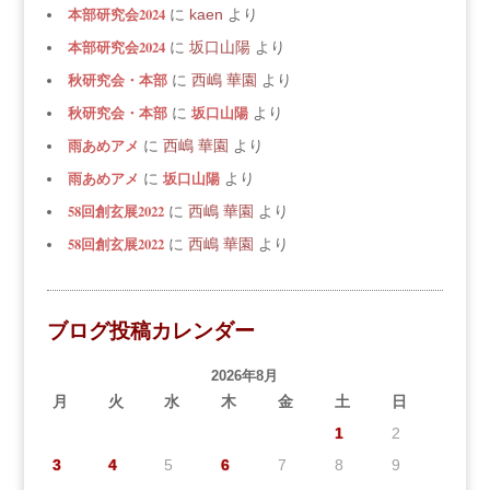
本部研究会2024
に
kaen
より
本部研究会2024
に
坂口山陽
より
秋研究会・本部
に
西嶋 華園
より
秋研究会・本部
坂口山陽
に
より
雨あめアメ
に
西嶋 華園
より
雨あめアメ
坂口山陽
に
より
58回創玄展2022
に
西嶋 華園
より
58回創玄展2022
に
西嶋 華園
より
ブログ投稿カレンダー
2026年8月
月
火
水
木
金
土
日
1
2
3
4
5
6
7
8
9