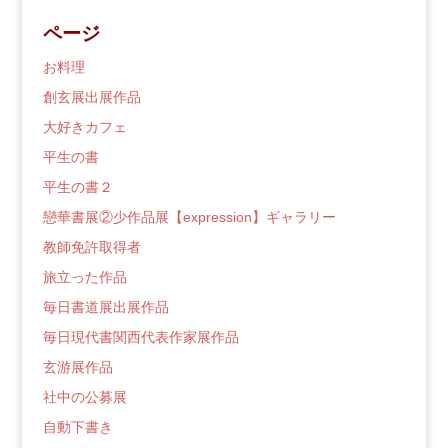
ブ
ページ
ロ
グ
お料理
創玄展出展作品
大好きカフェ
平生の書
平生の書２
戀華書展②少作品展【expression】ギャラリー
教師免許取得者
旅立った作品
毎日書道展出展作品
毎日現代書関西代表作家展作品
玄游展作品
社中の公募展
自動下書き