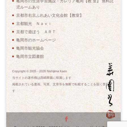
亀岡市の生涯学習施設・ガレリア亀岡【教 室】 無料託
児ルームあり
京都市右京ふれあい文化会館【教室】
京都観光 Ｎａｖｉ
京都で遊ぼう ＡＲＴ
亀岡市のホームページ
亀岡市観光協会
亀岡市立図書館
Copyright © 2005 -
2026
Nishijima Kaen
当サイトの著作権は西嶋華園に帰属します
掲載されている書画、写真、文章等を無断で転載することを固く禁じま
す