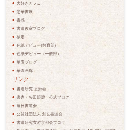
大好きカフェ
戀華書展
書感
書道教室ブログ
検定
色紙デビュー(教育部)
色紙デビュー（一般部）
華園ブログ
華園画廊
リンク
書道研究 玄游会
書家・矢田照濤・公式ブログ
毎日書道会
公益社団法人 創玄書道会
書道研究玄游京都会ブログ