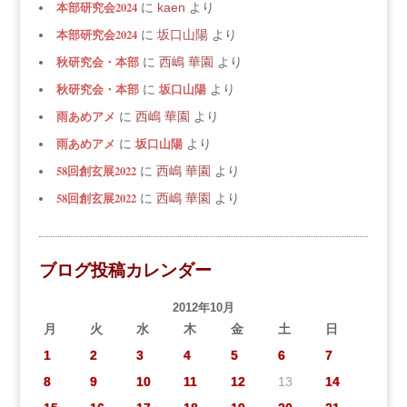
本部研究会2024
に
kaen
より
本部研究会2024
に
坂口山陽
より
秋研究会・本部
に
西嶋 華園
より
秋研究会・本部
坂口山陽
に
より
雨あめアメ
に
西嶋 華園
より
雨あめアメ
坂口山陽
に
より
58回創玄展2022
に
西嶋 華園
より
58回創玄展2022
に
西嶋 華園
より
ブログ投稿カレンダー
2012年10月
月
火
水
木
金
土
日
1
2
3
4
5
6
7
8
9
10
11
12
13
14