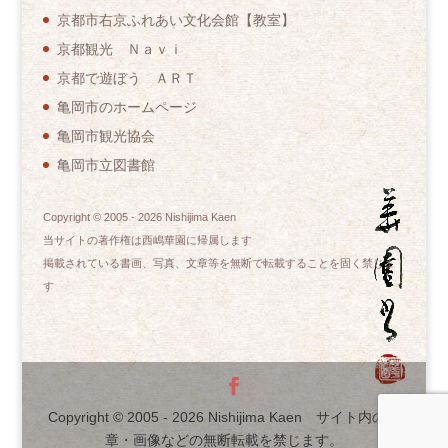
京都市右京ふれあい文化会館【教室】
京都観光 Ｎａｖｉ
京都で遊ぼう ＡＲＴ
亀岡市のホームページ
亀岡市観光協会
亀岡市立図書館
Copyright © 2005 -
2026
Nishijima Kaen
当サイトの著作権は西嶋華園に帰属します
掲載されている書画、写真、文章等を無断で転載することを固く禁じま
す
Copyright © 2005 -
2026
Nishijima Kaen サイト内の文
章・画像などの無断転載を禁じます。