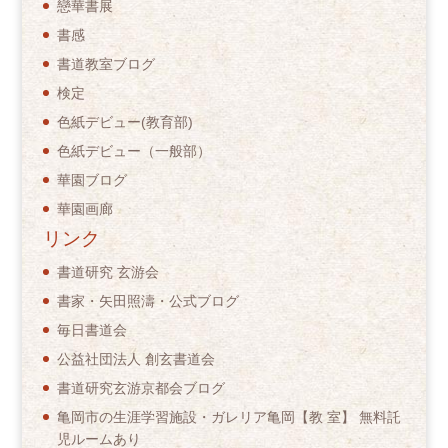
戀華書展
書感
書道教室ブログ
検定
色紙デビュー(教育部)
色紙デビュー（一般部）
華園ブログ
華園画廊
リンク
書道研究 玄游会
書家・矢田照濤・公式ブログ
毎日書道会
公益社団法人 創玄書道会
書道研究玄游京都会ブログ
亀岡市の生涯学習施設・ガレリア亀岡【教 室】 無料託
児ルームあり