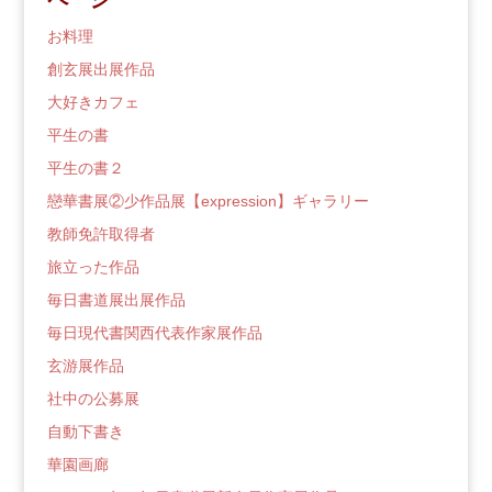
ロ
グ
お料理
創玄展出展作品
大好きカフェ
平生の書
平生の書２
戀華書展②少作品展【expression】ギャラリー
教師免許取得者
旅立った作品
毎日書道展出展作品
毎日現代書関西代表作家展作品
玄游展作品
社中の公募展
自動下書き
華園画廊