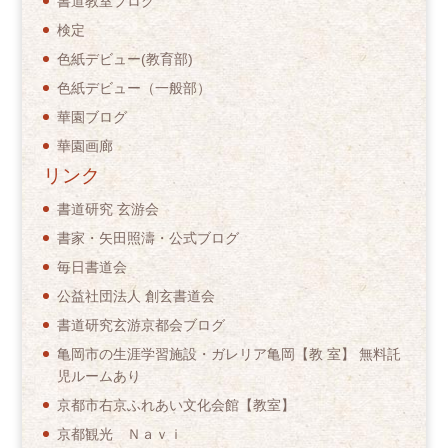
書道教室ブログ
検定
色紙デビュー(教育部)
色紙デビュー（一般部）
華園ブログ
華園画廊
リンク
書道研究 玄游会
書家・矢田照濤・公式ブログ
毎日書道会
公益社団法人 創玄書道会
書道研究玄游京都会ブログ
亀岡市の生涯学習施設・ガレリア亀岡【教 室】 無料託
児ルームあり
京都市右京ふれあい文化会館【教室】
京都観光 Ｎａｖｉ