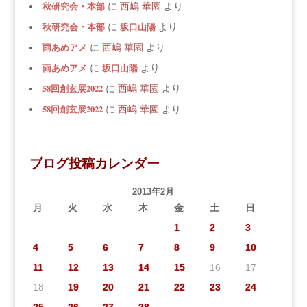
秋研究会・本部
に
西嶋 華園
より
秋研究会・本部
坂口山陽
に
より
雨あめアメ
に
西嶋 華園
より
雨あめアメ
坂口山陽
に
より
58回創玄展2022
に
西嶋 華園
より
58回創玄展2022
に
西嶋 華園
より
ブログ投稿カレンダー
2013年2月
月
火
水
木
金
土
日
1
2
3
4
5
6
7
8
9
10
11
12
13
14
15
16
17
18
19
20
21
22
23
24