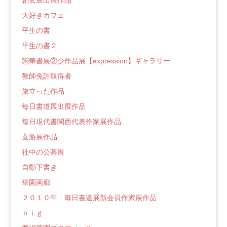
創玄展出展作品
大好きカフェ
平生の書
平生の書２
戀華書展②少作品展【expression】ギャラリー
教師免許取得者
旅立った作品
毎日書道展出展作品
毎日現代書関西代表作家展作品
玄游展作品
社中の公募展
自動下書き
華園画廊
２０１０年 毎日書道展新会員作家展作品
ｂｉｇ