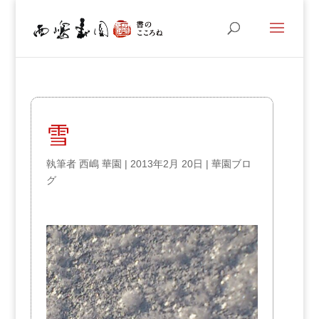
雪
執筆者
西嶋 華園
|
2013年2月 20日
|
華園ブロ
グ