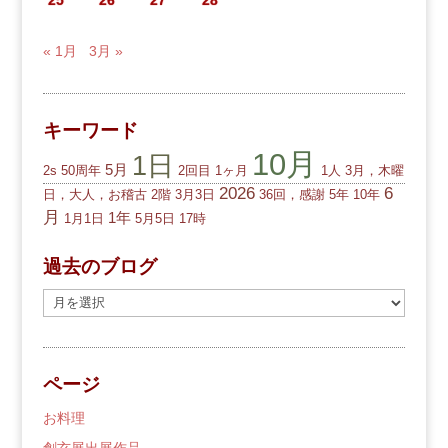
25
26
27
28
« 1月
3月 »
キーワード
10月
1日
5月
2s
50周年
2回目
1ヶ月
1人
3月，木曜
2026
6
日，大人，お稽古
2階
3月3日
36回，感謝
5年
10年
月
1年
1月1日
5月5日
17時
過去のブログ
過
去
の
ブ
ページ
ロ
グ
お料理