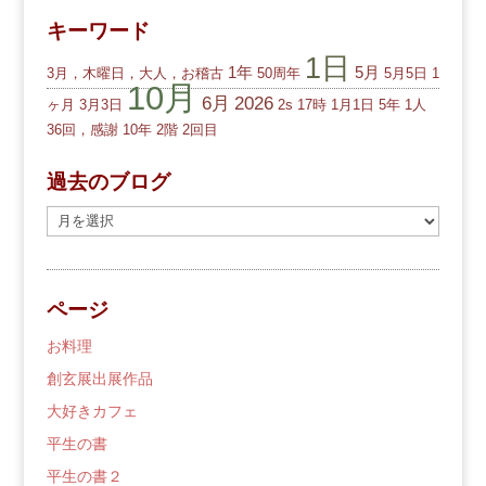
キーワード
1日
1年
5月
3月，木曜日，大人，お稽古
50周年
5月5日
1
10月
6月
2026
ヶ月
3月3日
2s
17時
1月1日
5年
1人
36回，感謝
10年
2階
2回目
過去のブログ
過
去
の
ブ
ページ
ロ
グ
お料理
創玄展出展作品
大好きカフェ
平生の書
平生の書２