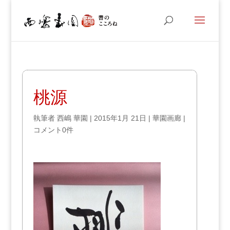
桃源
執筆者
西嶋 華園
|
2015年1月 21日
|
華園画廊
|
コメント0件