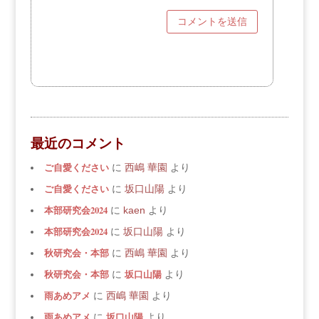
最近のコメント
ご自愛ください
に
西嶋 華園
より
ご自愛ください
に
坂口山陽
より
本部研究会2024
に
kaen
より
本部研究会2024
に
坂口山陽
より
秋研究会・本部
に
西嶋 華園
より
秋研究会・本部
坂口山陽
に
より
雨あめアメ
に
西嶋 華園
より
雨あめアメ
坂口山陽
に
より