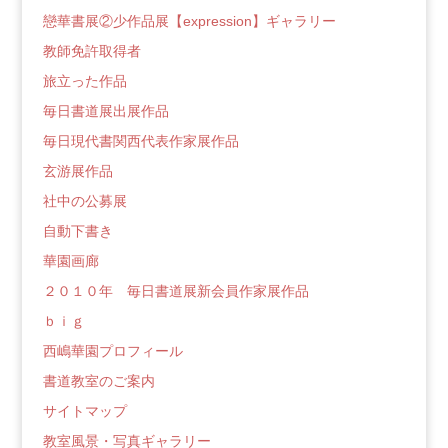
戀華書展②少作品展【expression】ギャラリー
教師免許取得者
旅立った作品
毎日書道展出展作品
毎日現代書関西代表作家展作品
玄游展作品
社中の公募展
自動下書き
華園画廊
２０１０年 毎日書道展新会員作家展作品
ｂｉｇ
西嶋華園プロフィール
書道教室のご案内
サイトマップ
教室風景・写真ギャラリー