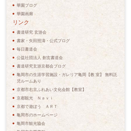
華園ブログ
華園画廊
リンク
書道研究 玄游会
書家・矢田照濤・公式ブログ
毎日書道会
公益社団法人 創玄書道会
書道研究玄游京都会ブログ
亀岡市の生涯学習施設・ガレリア亀岡【教 室】 無料託
児ルームあり
京都市右京ふれあい文化会館【教室】
京都観光 Ｎａｖｉ
京都で遊ぼう ＡＲＴ
亀岡市のホームページ
亀岡市観光協会