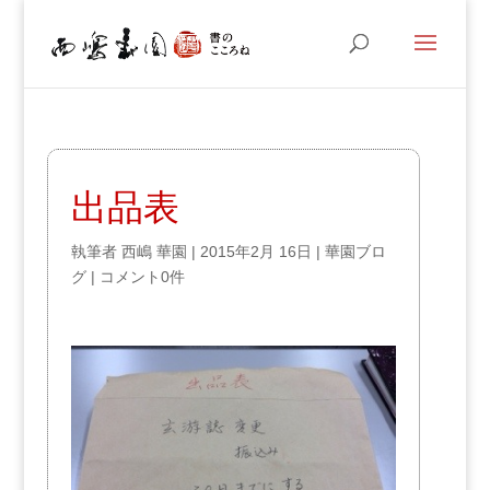
出品表
執筆者
西嶋 華園
|
2015年2月 16日
|
華園ブロ
グ
|
コメント0件