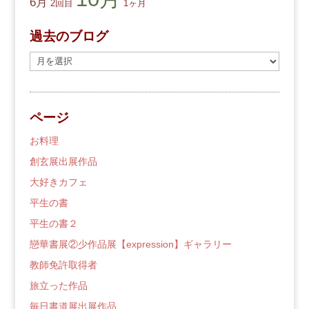
6月
2回目
1ヶ月
過去のブログ
過
去
の
ブ
ページ
ロ
グ
お料理
創玄展出展作品
大好きカフェ
平生の書
平生の書２
戀華書展②少作品展【expression】ギャラリー
教師免許取得者
旅立った作品
毎日書道展出展作品