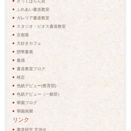
ざっくばらん会
ふれあい書道教室
ガレリア書道教室
スタジオ・ビオス書道教室
京都展
大好きカフェ
戀華書展
書感
書道教室ブログ
検定
色紙デビュー(教育部)
色紙デビュー（一般部）
華園ブログ
華園画廊
リンク
書道研究 玄游会