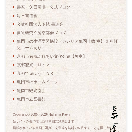
書家・矢田照濤・公式ブログ
毎日書道会
公益社団法人 創玄書道会
書道研究玄游京都会ブログ
亀岡市の生涯学習施設・ガレリア亀岡【教 室】 無料託
児ルームあり
京都市右京ふれあい文化会館【教室】
京都観光 Ｎａｖｉ
京都で遊ぼう ＡＲＴ
亀岡市のホームページ
亀岡市観光協会
亀岡市立図書館
Copyright © 2005 -
2026
Nishijima Kaen
当サイトの著作権は西嶋華園に帰属します
掲載されている書画、写真、文章等を無断で転載することを固く禁じま