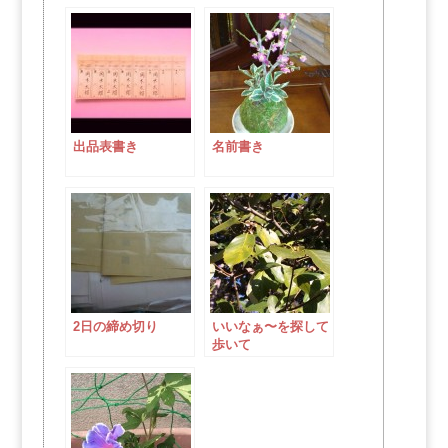
出品表書き
名前書き
2日の締め切り
いいなぁ〜を探して
歩いて