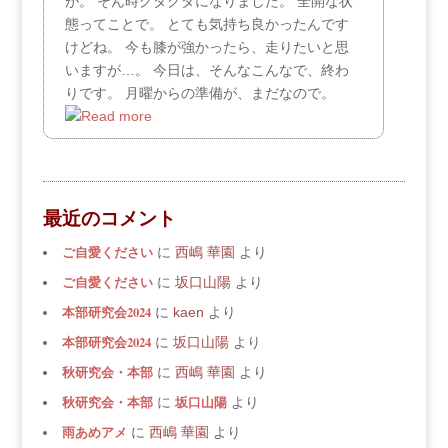
が。 そん時グダグダになりました。 全開な状
態ってことで。 とても気持ち良かったんです
けどね。 今も膝が強かったら、走りたいと思
いますが…。 今日は、そんなこんなで、終わ
りです。 月曜からの準備が、まだなので。
最近のコメント
ご自愛ください
に
西嶋 華園
より
ご自愛ください
に
坂口山陽
より
本部研究会2024
に
kaen
より
本部研究会2024
に
坂口山陽
より
秋研究会・本部
に
西嶋 華園
より
秋研究会・本部
坂口山陽
に
より
雨あめアメ
に
西嶋 華園
より