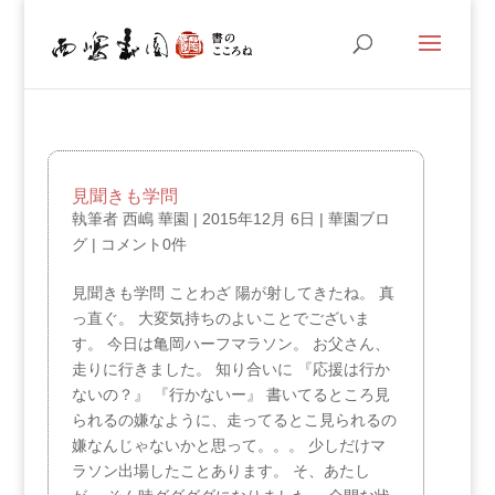
見聞きも学問
執筆者
西嶋 華園
|
2015年12月 6日
|
華園ブロ
グ
|
コメント0件
見聞きも学問 ことわざ 陽が射してきたね。 真
っ直ぐ。 大変気持ちのよいことでございま
す。 今日は亀岡ハーフマラソン。 お父さん、
走りに行きました。 知り合いに 『応援は行か
ないの？』 『行かないー』 書いてるところ見
られるの嫌なように、走ってるとこ見られるの
嫌なんじゃないかと思って。。。 少しだけマ
ラソン出場したことあります。 そ、あたし