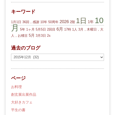
キーワード
10
1日
2026
1年
1月1日
36回，感謝
10年
50周年
2階
月
6月
5年
1ヶ月
5月5日
2回目
17時
1人
3月，木曜日，大
5月
人，お稽古
3月3日
2s
過去のブログ
過
去
の
ブ
ページ
ロ
グ
お料理
創玄展出展作品
大好きカフェ
平生の書