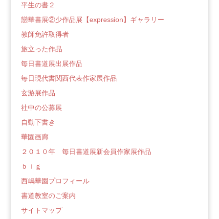
平生の書２
戀華書展②少作品展【expression】ギャラリー
教師免許取得者
旅立った作品
毎日書道展出展作品
毎日現代書関西代表作家展作品
玄游展作品
社中の公募展
自動下書き
華園画廊
２０１０年 毎日書道展新会員作家展作品
ｂｉｇ
西嶋華園プロフィール
書道教室のご案内
サイトマップ