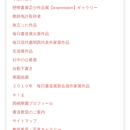
戀華書展②少作品展【expression】ギャラリー
教師免許取得者
旅立った作品
毎日書道展出展作品
毎日現代書関西代表作家展作品
玄游展作品
社中の公募展
自動下書き
華園画廊
２０１０年 毎日書道展新会員作家展作品
ｂｉｇ
西嶋華園プロフィール
書道教室のご案内
サイトマップ
教室風景・写真ギャラリー