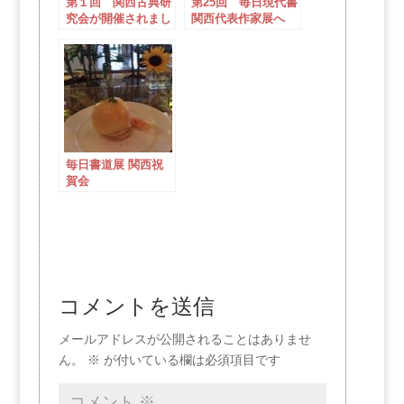
第１回 関西古典研
第25回 毎日現代書
究会が開催されまし
関西代表作家展へ
た
毎日書道展 関西祝
賀会
コメントを送信
メールアドレスが公開されることはありませ
ん。
※
が付いている欄は必須項目です