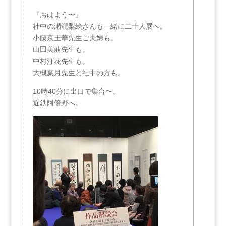
『おはよう〜』
社中の瀬瀧梨絵さんも一緒に二十人展へ。
小藤京王華先生ご夫婦も。
山田美萠先生も。
中村汀花先生も。
大槻葉月先生と社中の方も。
10時40分に出口で集合〜。
近鉄阿倍野へ。