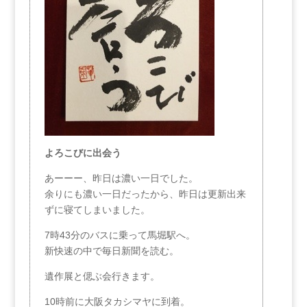
よろこびに出会う
あーーー、昨日は濃い一日でした。
余りにも濃い一日だったから、昨日は更新出来
ずに寝てしまいました。
7時43分のバスに乗って馬堀駅へ。
新快速の中で毎日新聞を読む。
遺作展と偲ぶ会行きます。
10時前に大阪タカシマヤに到着。