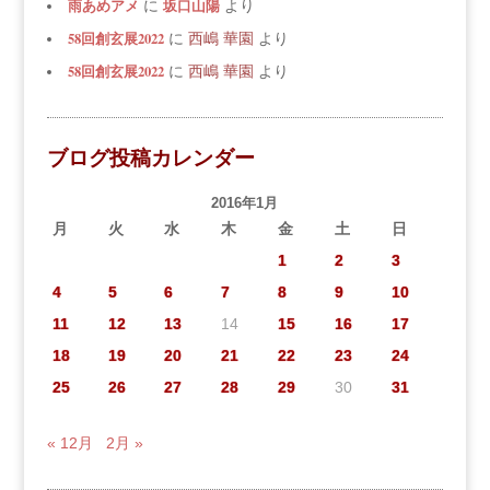
雨あめアメ
坂口山陽
に
より
58回創玄展2022
に
西嶋 華園
より
58回創玄展2022
に
西嶋 華園
より
ブログ投稿カレンダー
2016年1月
月
火
水
木
金
土
日
1
2
3
4
5
6
7
8
9
10
11
12
13
14
15
16
17
18
19
20
21
22
23
24
25
26
27
28
29
30
31
« 12月
2月 »