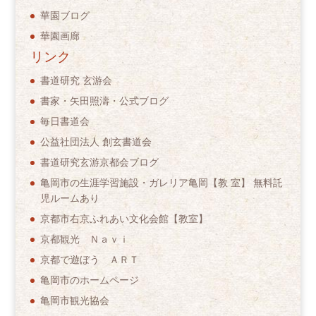
華園ブログ
華園画廊
リンク
書道研究 玄游会
書家・矢田照濤・公式ブログ
毎日書道会
公益社団法人 創玄書道会
書道研究玄游京都会ブログ
亀岡市の生涯学習施設・ガレリア亀岡【教 室】 無料託
児ルームあり
京都市右京ふれあい文化会館【教室】
京都観光 Ｎａｖｉ
京都で遊ぼう ＡＲＴ
亀岡市のホームページ
亀岡市観光協会