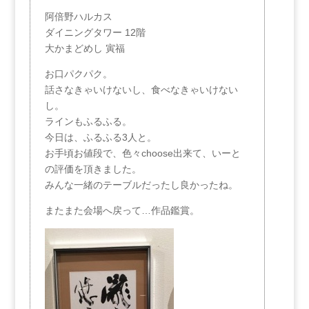
阿倍野ハルカス
ダイニングタワー 12階
大かまどめし 寅福
お口パクパク。
話さなきゃいけないし、食べなきゃいけない
し。
ラインもふるふる。
今日は、ふるふる3人と。
お手頃お値段で、色々choose出来て、いーと
の評価を頂きました。
みんな一緒のテーブルだったし良かったね。
またまた会場へ戻って…作品鑑賞。