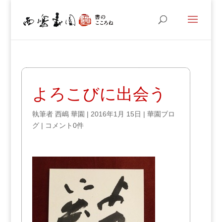
よろこびに出会う
執筆者
西嶋 華園
|
2016年1月 15日
|
華園ブロ
グ
|
コメント0件