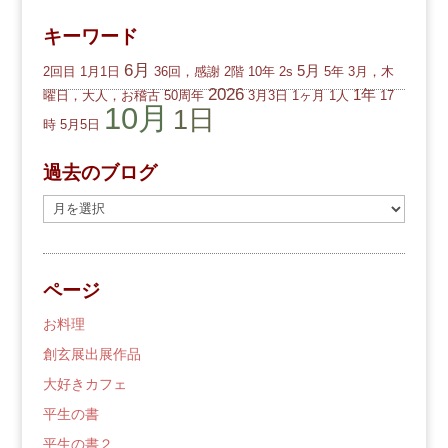
キーワード
6月
5月
2回目
1月1日
36回，感謝
2階
10年
2s
5年
3月，木
2026
1年
曜日，大人，お稽古
50周年
3月3日
1ヶ月
1人
17
10月
1日
時
5月5日
過去のブログ
過
去
の
ブ
ページ
ロ
グ
お料理
創玄展出展作品
大好きカフェ
平生の書
平生の書２