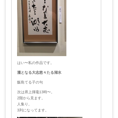
はい〜私の作品です。
瀧となる大志悠々たる湖水
飯島てる子の句
次は席上揮毫13時〜。
2階から見ます。
人集り。
3列になってます。