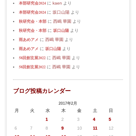
本部研究会2024
に
kaen
より
本部研究会2024
に
坂口山陽
より
秋研究会・本部
に
西嶋 華園
より
秋研究会・本部
坂口山陽
に
より
雨あめアメ
に
西嶋 華園
より
雨あめアメ
坂口山陽
に
より
58回創玄展2022
に
西嶋 華園
より
58回創玄展2022
に
西嶋 華園
より
ブログ投稿カレンダー
2017年2月
月
火
水
木
金
土
日
1
2
3
4
5
6
7
8
9
10
11
12