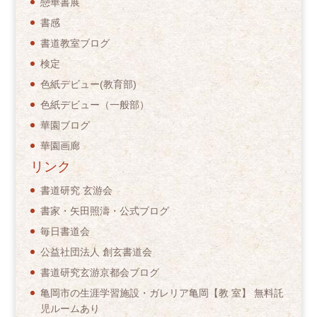
戀華書展
書感
書道教室ブログ
検定
色紙デビュー(教育部)
色紙デビュー（一般部）
華園ブログ
華園画廊
リンク
書道研究 玄游会
書家・矢田照濤・公式ブログ
毎日書道会
公益社団法人 創玄書道会
書道研究玄游京都会ブログ
亀岡市の生涯学習施設・ガレリア亀岡【教 室】 無料託
児ルームあり