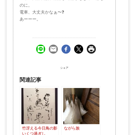
のに。
電車、大丈夫かなぁ〜❓
あーーー。
シェア
関連記事
竹冴える今日鳥の影
ながら族
いくつ過ぎし