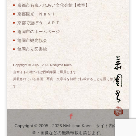
京都市右京ふれあい文化会館【教室】
京都観光 Ｎａｖｉ
京都で遊ぼう ＡＲＴ
亀岡市のホームページ
亀岡市観光協会
亀岡市立図書館
Copyright © 2005 -
2026
Nishijima Kaen
当サイトの著作権は西嶋華園に帰属します
掲載されている書画、写真、文章等を無断で転載することを固く禁じま
す
Copyright © 2005 -
2026
Nishijima Kaen サイト内の文
章・画像などの無断転載を禁じます。