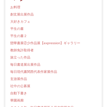
ロ
グ
お料理
創玄展出展作品
大好きカフェ
平生の書
平生の書２
戀華書展②少作品展【expression】ギャラリー
教師免許取得者
旅立った作品
毎日書道展出展作品
毎日現代書関西代表作家展作品
玄游展作品
社中の公募展
自動下書き
華園画廊