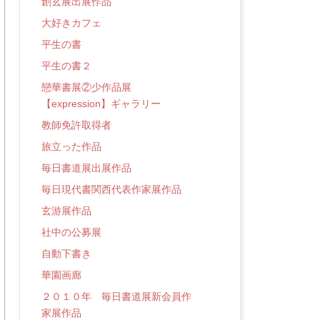
創玄展出展作品
大好きカフェ
平生の書
平生の書２
戀華書展②少作品展
【expression】ギャラリー
教師免許取得者
旅立った作品
毎日書道展出展作品
毎日現代書関西代表作家展作品
玄游展作品
社中の公募展
自動下書き
華園画廊
２０１０年 毎日書道展新会員作
家展作品