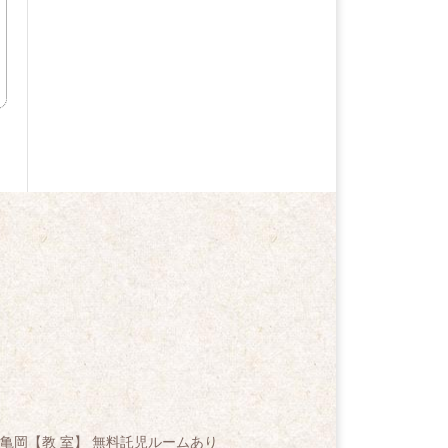
亀岡【教 室】 無料託児ルームあり