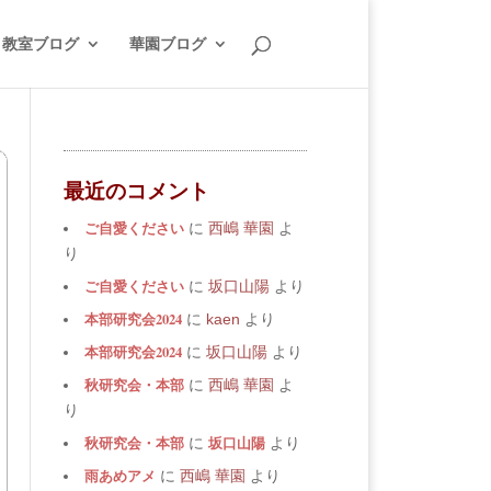
教室ブログ
華園ブログ
最近のコメント
ご自愛ください
に
西嶋 華園
よ
り
ご自愛ください
に
坂口山陽
より
本部研究会2024
に
kaen
より
本部研究会2024
に
坂口山陽
より
秋研究会・本部
に
西嶋 華園
よ
り
秋研究会・本部
坂口山陽
に
より
雨あめアメ
に
西嶋 華園
より