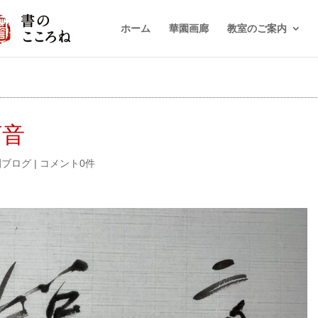
ホーム
華園画廊
教室のご案内
河音
園ブログ
|
コメント0件