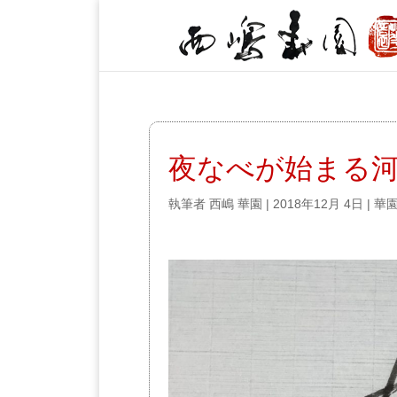
夜なべが始まる
執筆者
西嶋 華園
|
2018年12月 4日
|
華