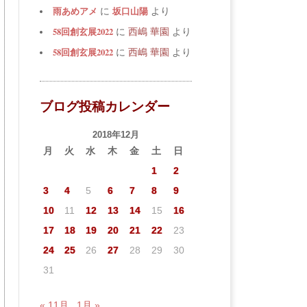
雨あめアメ
坂口山陽
に
より
58回創玄展2022
に
西嶋 華園
より
58回創玄展2022
に
西嶋 華園
より
ブログ投稿カレンダー
2018年12月
月
火
水
木
金
土
日
1
2
3
4
5
6
7
8
9
10
11
12
13
14
15
16
17
18
19
20
21
22
23
24
25
26
27
28
29
30
31
« 11月
1月 »