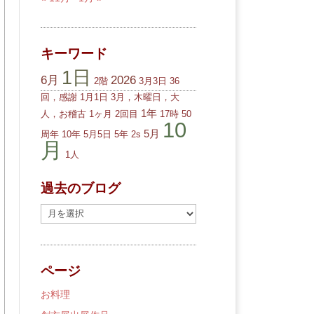
キーワード
1日
6月
2026
2階
3月3日
36
回，感謝
1月1日
3月，木曜日，大
1年
人，お稽古
1ヶ月
2回目
17時
50
10
5月
周年
10年
5月5日
5年
2s
月
1人
過去のブログ
過
去
の
ブ
ページ
ロ
グ
お料理