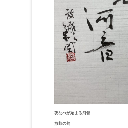
夜なべが始まる河音
放哉の句