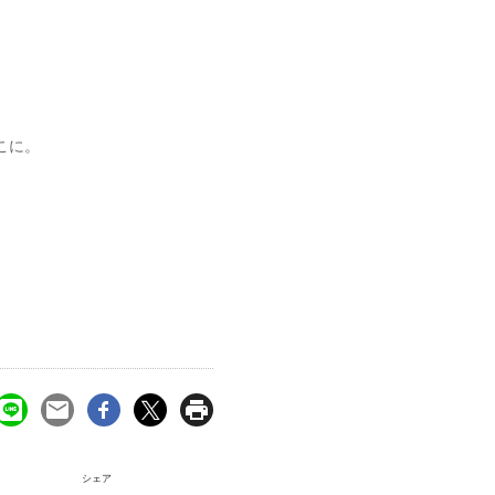
こに。
シェア