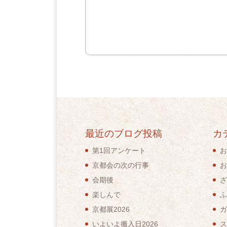
最近のブログ投稿
カ
第1回アンケート
お
京都会の次の行事
お
会期後
ざ
楽しんで
ふ
京都展2026
ガ
いよいよ搬入日2026
ス