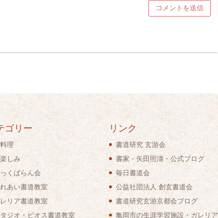
テゴリー
リンク
料理
書道研究 玄游会
楽しみ
書家・矢田照濤・公式ブログ
っくばらん会
毎日書道会
れあい書道教室
公益社団法人 創玄書道会
レリア書道教室
書道研究玄游京都会ブログ
タジオ・ビオス書道教室
亀岡市の生涯学習施設・ガレリア