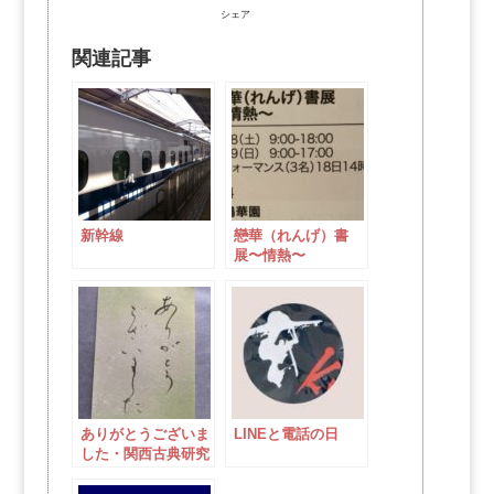
シェア
関連記事
新幹線
戀華（れんげ）書
展〜情熱〜
ありがとうございま
LINEと電話の日
した・関西古典研究
会