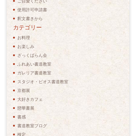
ご自愛ください
使用許可申請書
釈文書きから
カテゴリー
お料理
お楽しみ
ざっくばらん会
ふれあい書道教室
ガレリア書道教室
スタジオ・ビオス書道教室
京都展
大好きカフェ
戀華書展
書感
書道教室ブログ
検定