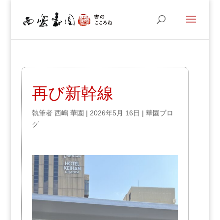
再び新幹線
執筆者
西嶋 華園
|
2026年5月 16日
|
華園ブロ
グ