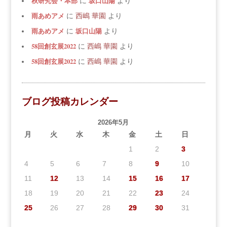
秋研究会・本部
坂口山陽
に
より
雨あめアメ
に
西嶋 華園
より
雨あめアメ
坂口山陽
に
より
58回創玄展2022
に
西嶋 華園
より
58回創玄展2022
に
西嶋 華園
より
ブログ投稿カレンダー
2026年5月
月
火
水
木
金
土
日
1
2
3
4
5
6
7
8
9
10
11
12
13
14
15
16
17
18
19
20
21
22
23
24
25
26
27
28
29
30
31