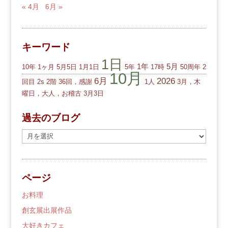
« 4月
6月 »
キーワード
1日
1年
5月
10年
1ヶ月
5月5日
1月1日
5年
17時
50周年
2
10月
6月
2026
回目
2s
2階
36回，感謝
1人
3月，木
曜日，大人，お稽古
3月3日
過去のブログ
過
去
の
ブ
ページ
ロ
グ
お料理
創玄展出展作品
大好きカフェ