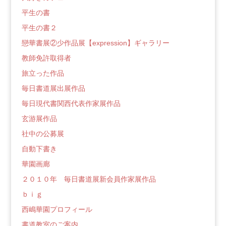
平生の書
平生の書２
戀華書展②少作品展【expression】ギャラリー
教師免許取得者
旅立った作品
毎日書道展出展作品
毎日現代書関西代表作家展作品
玄游展作品
社中の公募展
自動下書き
華園画廊
２０１０年 毎日書道展新会員作家展作品
ｂｉｇ
西嶋華園プロフィール
書道教室のご案内