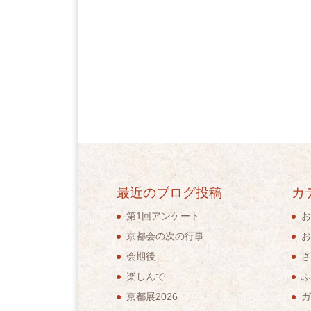
最近のブログ投稿
カ
第1回アンケート
お
京都会の次の行事
お
会期後
ざ
楽しんで
ふ
京都展2026
ガ