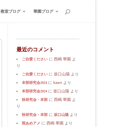
教室ブログ
華園ブログ
最近のコメント
ご自愛ください
に
西嶋 華園
よ
り
ご自愛ください
に
坂口山陽
より
本部研究会2024
に
kaen
より
本部研究会2024
に
坂口山陽
より
秋研究会・本部
に
西嶋 華園
よ
り
秋研究会・本部
坂口山陽
に
より
雨あめアメ
に
西嶋 華園
より