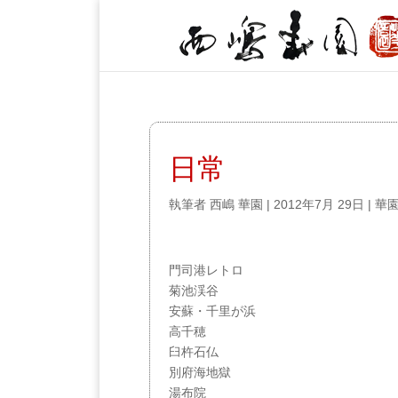
日常
執筆者
西嶋 華園
|
2012年7月 29日
|
華
門司港レトロ
菊池渓谷
安蘇・千里が浜
高千穂
臼杵石仏
別府海地獄
湯布院