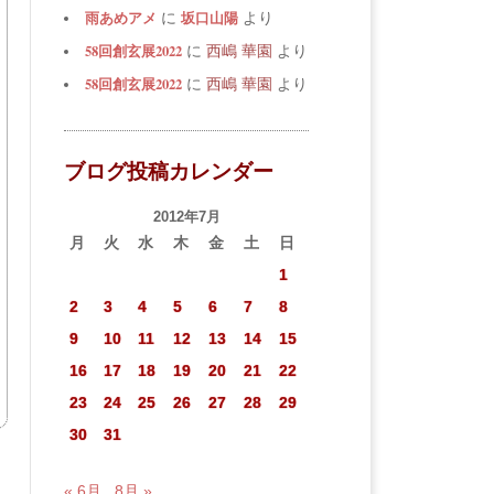
雨あめアメ
坂口山陽
に
より
58回創玄展2022
に
西嶋 華園
より
58回創玄展2022
に
西嶋 華園
より
ブログ投稿カレンダー
2012年7月
月
火
水
木
金
土
日
1
2
3
4
5
6
7
8
9
10
11
12
13
14
15
16
17
18
19
20
21
22
23
24
25
26
27
28
29
30
31
« 6月
8月 »