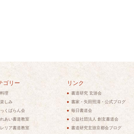
テゴリー
リンク
料理
書道研究 玄游会
楽しみ
書家・矢田照濤・公式ブログ
っくばらん会
毎日書道会
れあい書道教室
公益社団法人 創玄書道会
レリア書道教室
書道研究玄游京都会ブログ