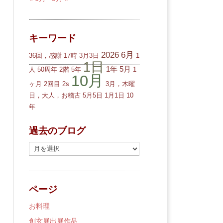
キーワード
2026
6月
36回，感謝
17時
3月3日
1
1日
1年
5月
人
50周年
2階
5年
1
10月
ヶ月
2回目
2s
3月，木曜
日，大人，お稽古
5月5日
1月1日
10
年
過去のブログ
過
去
の
ブ
ページ
ロ
グ
お料理
創玄展出展作品