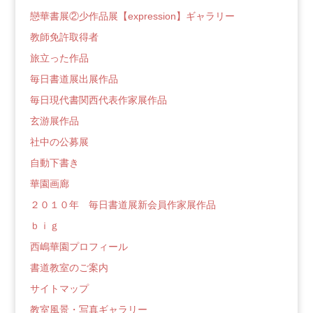
戀華書展②少作品展【expression】ギャラリー
教師免許取得者
旅立った作品
毎日書道展出展作品
毎日現代書関西代表作家展作品
玄游展作品
社中の公募展
自動下書き
華園画廊
２０１０年 毎日書道展新会員作家展作品
ｂｉｇ
西嶋華園プロフィール
書道教室のご案内
サイトマップ
教室風景・写真ギャラリー