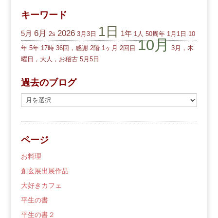
キーワード
1日
6月
2026
5月
1年
2s
3月3日
1人
50周年
1月1日
10
10月
年
5年
17時
36回，感謝
2階
1ヶ月
2回目
3月，木
曜日，大人，お稽古
5月5日
過去のブログ
過
去
の
ブ
ページ
ロ
グ
お料理
創玄展出展作品
大好きカフェ
平生の書
平生の書２