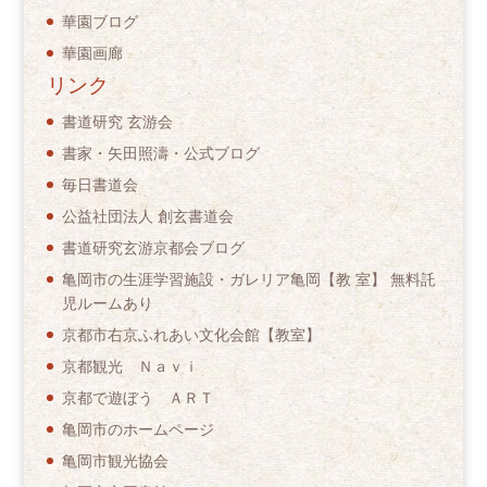
華園ブログ
華園画廊
リンク
書道研究 玄游会
書家・矢田照濤・公式ブログ
毎日書道会
公益社団法人 創玄書道会
書道研究玄游京都会ブログ
亀岡市の生涯学習施設・ガレリア亀岡【教 室】 無料託
児ルームあり
京都市右京ふれあい文化会館【教室】
京都観光 Ｎａｖｉ
京都で遊ぼう ＡＲＴ
亀岡市のホームページ
亀岡市観光協会