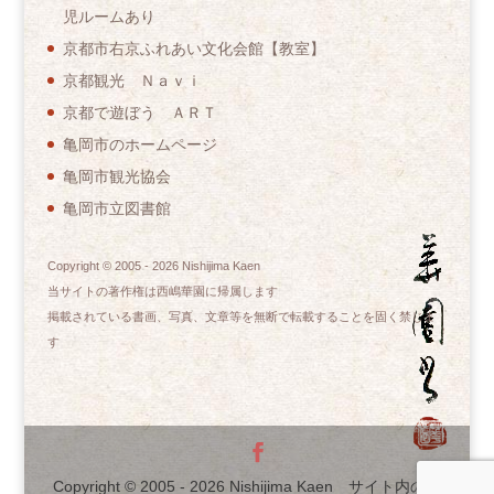
児ルームあり
京都市右京ふれあい文化会館【教室】
京都観光 Ｎａｖｉ
京都で遊ぼう ＡＲＴ
亀岡市のホームページ
亀岡市観光協会
亀岡市立図書館
Copyright © 2005 -
2026
Nishijima Kaen
当サイトの著作権は西嶋華園に帰属します
掲載されている書画、写真、文章等を無断で転載することを固く禁じま
す
Copyright © 2005 -
2026
Nishijima Kaen サイト内の文