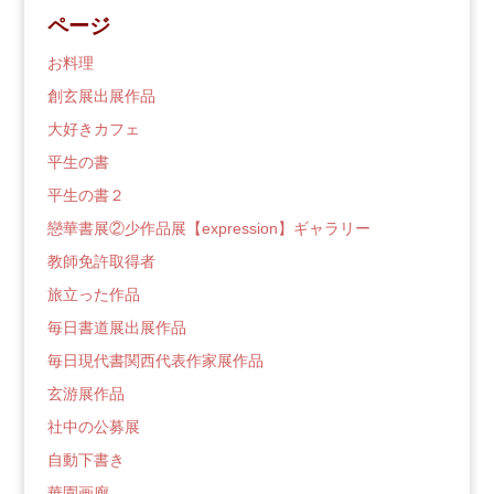
ブ
ページ
ロ
グ
お料理
創玄展出展作品
大好きカフェ
平生の書
平生の書２
戀華書展②少作品展【expression】ギャラリー
教師免許取得者
旅立った作品
毎日書道展出展作品
毎日現代書関西代表作家展作品
玄游展作品
社中の公募展
自動下書き
華園画廊