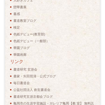
大好きカフェ
戀華書展
書感
書道教室ブログ
検定
色紙デビュー(教育部)
色紙デビュー（一般部）
華園ブログ
華園画廊
リンク
書道研究 玄游会
書家・矢田照濤・公式ブログ
毎日書道会
公益社団法人 創玄書道会
書道研究玄游京都会ブログ
亀岡市の生涯学習施設・ガレリア亀岡【教 室】 無料託