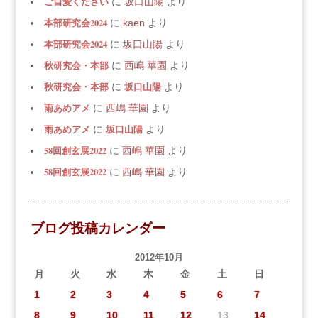
ご自愛ください
に
坂口山陽
より
本部研究会2024
に
kaen
より
本部研究会2024
に
坂口山陽
より
秋研究会・本部
に
西嶋 華園
より
秋研究会・本部
坂口山陽
に
より
雨あめアメ
に
西嶋 華園
より
雨あめアメ
坂口山陽
に
より
58回創玄展2022
に
西嶋 華園
より
58回創玄展2022
に
西嶋 華園
より
ブログ投稿カレンダー
2012年10月
月
火
水
木
金
土
日
1
2
3
4
5
6
7
8
9
10
11
12
13
14