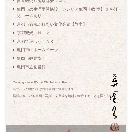
書道研究玄游京都会ブログ
亀岡市の生涯学習施設・ガレリア亀岡【教 室】 無料託
児ルームあり
京都市右京ふれあい文化会館【教室】
京都観光 Ｎａｖｉ
京都で遊ぼう ＡＲＴ
亀岡市のホームページ
亀岡市観光協会
亀岡市立図書館
Copyright © 2005 -
2026
Nishijima Kaen
当サイトの著作権は西嶋華園に帰属します
掲載されている書画、写真、文章等を無断で転載することを固く禁じま
す