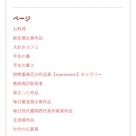
の
ブ
ページ
ロ
グ
お料理
創玄展出展作品
大好きカフェ
平生の書
平生の書２
戀華書展②少作品展【expression】ギャラリー
教師免許取得者
旅立った作品
毎日書道展出展作品
毎日現代書関西代表作家展作品
玄游展作品
社中の公募展