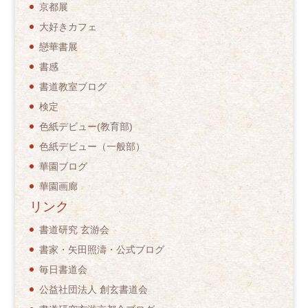
京都展
大好きカフェ
戀華書展
書感
書道教室ブログ
検定
色紙デビュー(教育部)
色紙デビュー（一般部）
華園ブログ
華園画廊
リンク
書道研究 玄游会
書家・矢田照濤・公式ブログ
毎日書道会
公益社団法人 創玄書道会