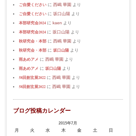
ご自愛ください
に
西嶋 華園
より
ご自愛ください
に
坂口山陽
より
本部研究会2024
に
kaen
より
本部研究会2024
に
坂口山陽
より
秋研究会・本部
に
西嶋 華園
より
秋研究会・本部
坂口山陽
に
より
雨あめアメ
に
西嶋 華園
より
雨あめアメ
坂口山陽
に
より
58回創玄展2022
に
西嶋 華園
より
58回創玄展2022
に
西嶋 華園
より
ブログ投稿カレンダー
2015年7月
月
火
水
木
金
土
日