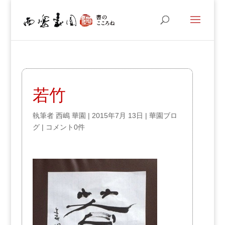
若竹
執筆者
西嶋 華園
|
2015年7月 13日
|
華園ブロ
グ
|
コメント0件