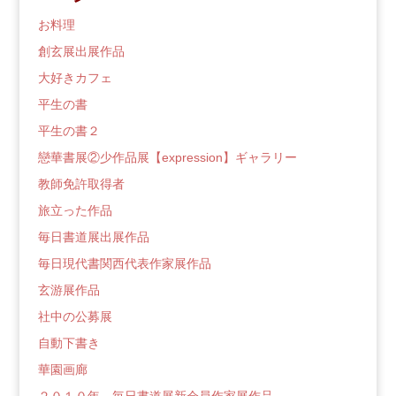
ロ
グ
お料理
創玄展出展作品
大好きカフェ
平生の書
平生の書２
戀華書展②少作品展【expression】ギャラリー
教師免許取得者
旅立った作品
毎日書道展出展作品
毎日現代書関西代表作家展作品
玄游展作品
社中の公募展
自動下書き
華園画廊