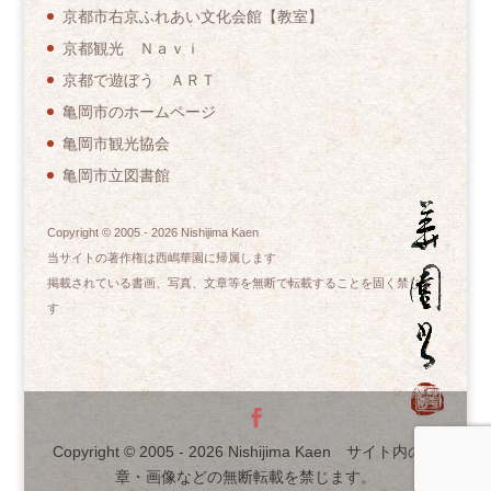
京都市右京ふれあい文化会館【教室】
京都観光 Ｎａｖｉ
京都で遊ぼう ＡＲＴ
亀岡市のホームページ
亀岡市観光協会
亀岡市立図書館
Copyright © 2005 -
2026
Nishijima Kaen
当サイトの著作権は西嶋華園に帰属します
掲載されている書画、写真、文章等を無断で転載することを固く禁じま
す
Copyright © 2005 -
2026
Nishijima Kaen サイト内の文
章・画像などの無断転載を禁じます。