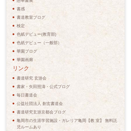
戀華書展
書感
書道教室ブログ
検定
色紙デビュー(教育部)
色紙デビュー（一般部）
華園ブログ
華園画廊
リンク
書道研究 玄游会
書家・矢田照濤・公式ブログ
毎日書道会
公益社団法人 創玄書道会
書道研究玄游京都会ブログ
亀岡市の生涯学習施設・ガレリア亀岡【教 室】 無料託
児ルームあり