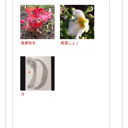
春夏秋冬
風通しよく
月