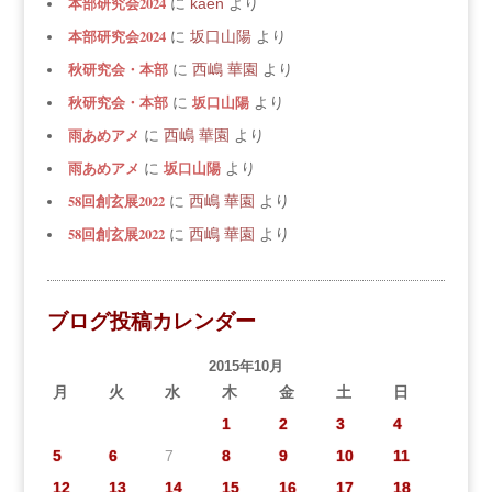
本部研究会2024
に
kaen
より
本部研究会2024
に
坂口山陽
より
秋研究会・本部
に
西嶋 華園
より
秋研究会・本部
坂口山陽
に
より
雨あめアメ
に
西嶋 華園
より
雨あめアメ
坂口山陽
に
より
58回創玄展2022
に
西嶋 華園
より
58回創玄展2022
に
西嶋 華園
より
ブログ投稿カレンダー
2015年10月
月
火
水
木
金
土
日
1
2
3
4
5
6
7
8
9
10
11
12
13
14
15
16
17
18