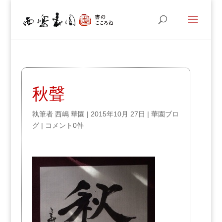
秋聲
執筆者
西嶋 華園
|
2015年10月 27日
|
華園ブロ
グ
|
コメント0件