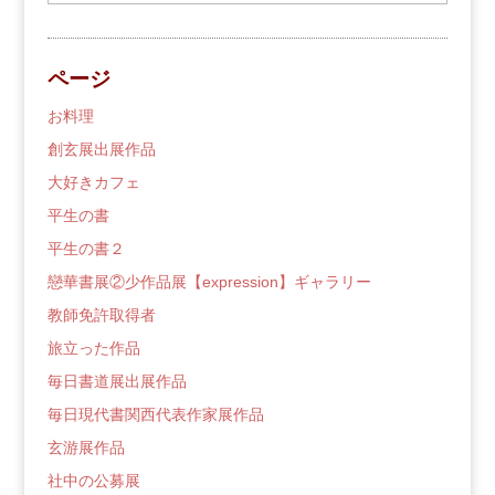
去
の
ブ
ページ
ロ
グ
お料理
創玄展出展作品
大好きカフェ
平生の書
平生の書２
戀華書展②少作品展【expression】ギャラリー
教師免許取得者
旅立った作品
毎日書道展出展作品
毎日現代書関西代表作家展作品
玄游展作品
社中の公募展