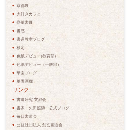
京都展
大好きカフェ
戀華書展
書感
書道教室ブログ
検定
色紙デビュー(教育部)
色紙デビュー（一般部）
華園ブログ
華園画廊
リンク
書道研究 玄游会
書家・矢田照濤・公式ブログ
毎日書道会
公益社団法人 創玄書道会