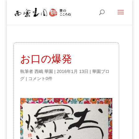
お口の爆発
執筆者
西嶋 華園
|
2016年1月 13日
|
華園ブロ
グ
|
コメント0件