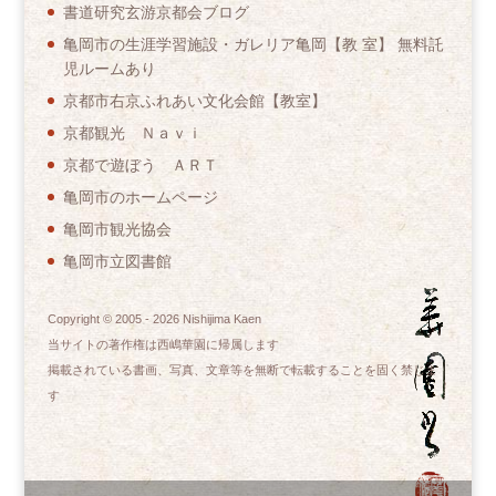
書道研究玄游京都会ブログ
亀岡市の生涯学習施設・ガレリア亀岡【教 室】 無料託
児ルームあり
京都市右京ふれあい文化会館【教室】
京都観光 Ｎａｖｉ
京都で遊ぼう ＡＲＴ
亀岡市のホームページ
亀岡市観光協会
亀岡市立図書館
Copyright © 2005 -
2026
Nishijima Kaen
当サイトの著作権は西嶋華園に帰属します
掲載されている書画、写真、文章等を無断で転載することを固く禁じま
す