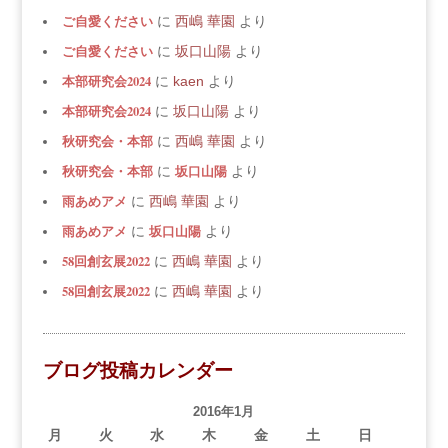
ご自愛ください
に
西嶋 華園
より
ご自愛ください
に
坂口山陽
より
本部研究会2024
に
kaen
より
本部研究会2024
に
坂口山陽
より
秋研究会・本部
に
西嶋 華園
より
秋研究会・本部
坂口山陽
に
より
雨あめアメ
に
西嶋 華園
より
雨あめアメ
坂口山陽
に
より
58回創玄展2022
に
西嶋 華園
より
58回創玄展2022
に
西嶋 華園
より
ブログ投稿カレンダー
2016年1月
月
火
水
木
金
土
日