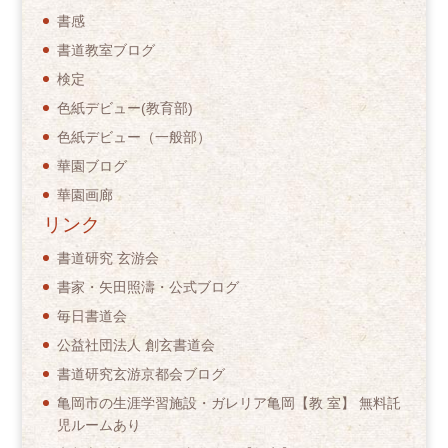
書感
書道教室ブログ
検定
色紙デビュー(教育部)
色紙デビュー（一般部）
華園ブログ
華園画廊
リンク
書道研究 玄游会
書家・矢田照濤・公式ブログ
毎日書道会
公益社団法人 創玄書道会
書道研究玄游京都会ブログ
亀岡市の生涯学習施設・ガレリア亀岡【教 室】 無料託
児ルームあり