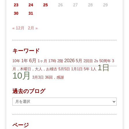
23
24
25
26
27
28
29
30
31
« 12月
2月 »
キーワード
6月
2026
1年
5月
10年
1ヶ月
17時
2階
2回目
2s
50周年
3
1日
月，木曜日，大人，お稽古
5月5日
1月1日
5年
1人
10月
3月3日
36回，感謝
過去のブログ
過
去
の
ブ
ページ
ロ