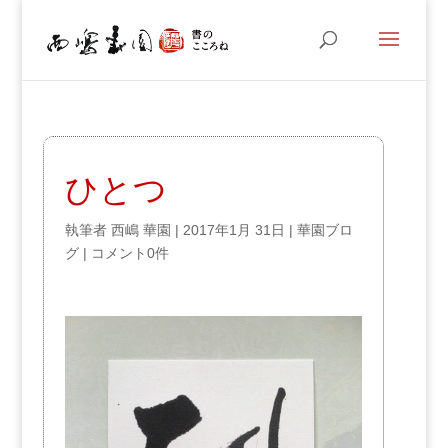
ひとつ
執筆者
西嶋 華園
|
2017年1月 31日
|
華園ブロ
グ
|
コメント0件