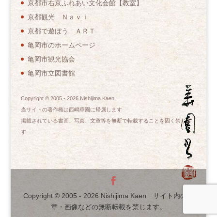
京都市右京ふれあい文化会館【教室】
京都観光 Ｎａｖｉ
京都で遊ぼう ＡＲＴ
亀岡市のホームページ
亀岡市観光協会
亀岡市立図書館
Copyright © 2005 -
2026
Nishijima Kaen
当サイトの著作権は西嶋華園に帰属します
掲載されている書画、写真、文章等を無断で転載することを固く禁じま
す
Copyright © 2005 -
2026
Nishijima Kaen サイト内の文
章・画像などの無断転載を禁じます。