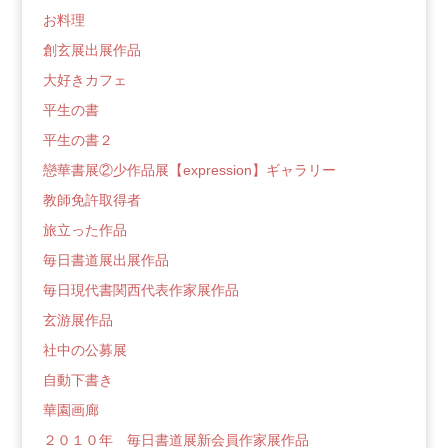
グ
お料理
創玄展出展作品
大好きカフェ
平生の書
平生の書２
戀華書展②少作品展【expression】ギャラリー
教師免許取得者
旅立った作品
毎日書道展出展作品
毎日現代書関西代表作家展作品
玄游展作品
社中の公募展
自動下書き
華園画廊
２０１０年 毎日書道展新会員作家展作品