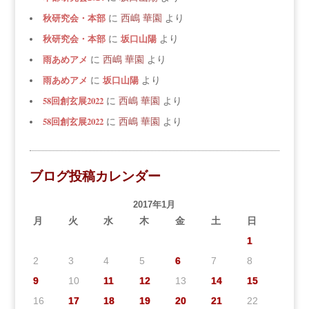
秋研究会・本部
に
西嶋 華園
より
秋研究会・本部
坂口山陽
に
より
雨あめアメ
に
西嶋 華園
より
雨あめアメ
坂口山陽
に
より
58回創玄展2022
に
西嶋 華園
より
58回創玄展2022
に
西嶋 華園
より
ブログ投稿カレンダー
2017年1月
月
火
水
木
金
土
日
1
2
3
4
5
6
7
8
9
10
11
12
13
14
15
16
17
18
19
20
21
22