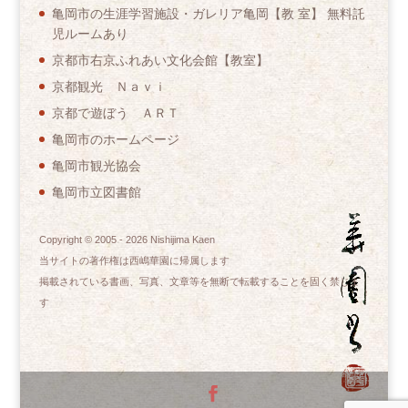
亀岡市の生涯学習施設・ガレリア亀岡【教 室】 無料託
児ルームあり
京都市右京ふれあい文化会館【教室】
京都観光 Ｎａｖｉ
京都で遊ぼう ＡＲＴ
亀岡市のホームページ
亀岡市観光協会
亀岡市立図書館
Copyright © 2005 -
2026
Nishijima Kaen
当サイトの著作権は西嶋華園に帰属します
掲載されている書画、写真、文章等を無断で転載することを固く禁じま
す