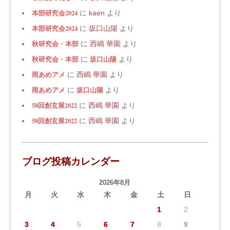
本部研究会2024
に
kaen
より
本部研究会2024
に
坂口山陽
より
秋研究会・本部
に
西嶋 華園
より
秋研究会・本部
坂口山陽
に
より
雨あめアメ
に
西嶋 華園
より
雨あめアメ
坂口山陽
に
より
58回創玄展2022
に
西嶋 華園
より
58回創玄展2022
に
西嶋 華園
より
ブログ投稿カレンダー
2026年8月
月
火
水
木
金
土
日
1
2
3
4
5
6
7
8
9