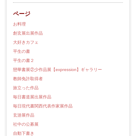
の
ブ
ページ
ロ
グ
お料理
創玄展出展作品
大好きカフェ
平生の書
平生の書２
戀華書展②少作品展【expression】ギャラリー
教師免許取得者
旅立った作品
毎日書道展出展作品
毎日現代書関西代表作家展作品
玄游展作品
社中の公募展
自動下書き