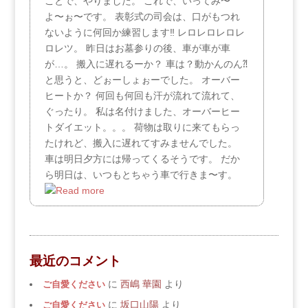
ことで、やりました。 これで、いってみ〜
よ〜ぉ〜です。 表彰式の司会は、口がもつれ
ないように何回か練習します‼︎ レロレロレロレ
ロレツ。 昨日はお墓参りの後、車が車が車
が…。 搬入に遅れるーか？ 車は？動かんのん⁈
と思うと、どぉーしょぉーでした。 オーバー
ヒートか？ 何回も何回も汗が流れて流れて、
ぐったり。 私は名付けました、オーバーヒー
トダイエット。。。 荷物は取りに来てもらっ
たけれど、搬入に遅れてすみませんでした。
車は明日夕方には帰ってくるそうです。 だか
ら明日は、いつもとちゃう車で行きま〜す。
最近のコメント
ご自愛ください
に
西嶋 華園
より
ご自愛ください
に
坂口山陽
より