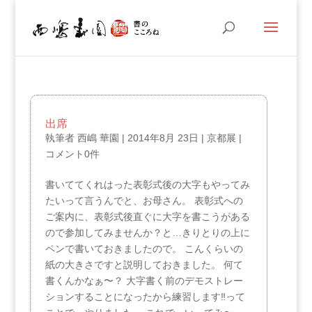
出席
執筆者
西嶋 華園
|
2014年8月 23日
|
京都展
|
コメント0件
書いててくれはった表彰式後の大字もやってみ
たいって言うんでと、お母さん。 表彰式への
ご案内に、表彰式後直ぐに大字を書こうがある
ので参加してみませんか？と…きりとりの上に
ペンで書いておきましたので。 こんくらいの
紙の大きさですと説明しておきました。 何て
書くんかなぁ〜？ 大字書く前のデモストレー
ションすることになったから練習します‼︎って