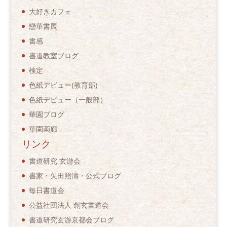
大好きカフェ
戀華書展
書感
書道教室ブログ
検定
色紙デビュー(教育部)
色紙デビュー（一般部）
華園ブログ
華園画廊
リンク
書道研究 玄游会
書家・矢田照濤・公式ブログ
毎日書道会
公益社団法人 創玄書道会
書道研究玄游京都会ブログ