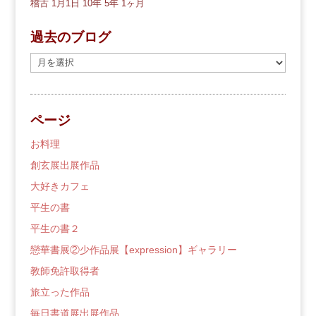
稽古
1月1日
10年
5年
1ヶ月
過去のブログ
過
去
の
ブ
ページ
ロ
グ
お料理
創玄展出展作品
大好きカフェ
平生の書
平生の書２
戀華書展②少作品展【expression】ギャラリー
教師免許取得者
旅立った作品
毎日書道展出展作品