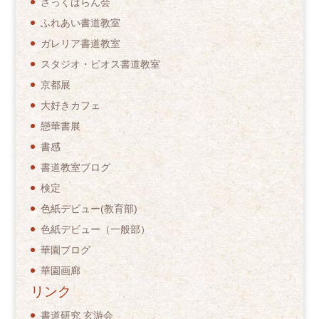
ざっくばらん会
ふれあい書道教室
ガレリア書道教室
スタジオ・ビオス書道教室
京都展
大好きカフェ
戀華書展
書感
書道教室ブログ
検定
色紙デビュー(教育部)
色紙デビュー（一般部）
華園ブログ
華園画廊
リンク
書道研究 玄游会