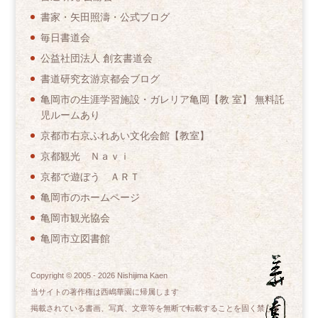
書家・矢田照濤・公式ブログ
毎日書道会
公益社団法人 創玄書道会
書道研究玄游京都会ブログ
亀岡市の生涯学習施設・ガレリア亀岡【教 室】 無料託
児ルームあり
京都市右京ふれあい文化会館【教室】
京都観光 Ｎａｖｉ
京都で遊ぼう ＡＲＴ
亀岡市のホームページ
亀岡市観光協会
亀岡市立図書館
Copyright © 2005 -
2026
Nishijima Kaen
当サイトの著作権は西嶋華園に帰属します
掲載されている書画、写真、文章等を無断で転載することを固く禁じま