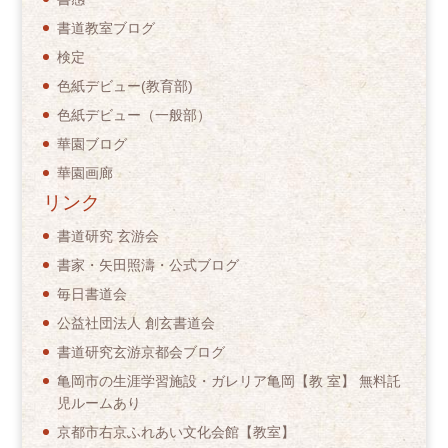
書道教室ブログ
検定
色紙デビュー(教育部)
色紙デビュー（一般部）
華園ブログ
華園画廊
リンク
書道研究 玄游会
書家・矢田照濤・公式ブログ
毎日書道会
公益社団法人 創玄書道会
書道研究玄游京都会ブログ
亀岡市の生涯学習施設・ガレリア亀岡【教 室】 無料託
児ルームあり
京都市右京ふれあい文化会館【教室】