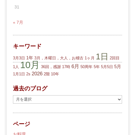
31
« 7月
キーワード
1日
1年
3月3日
3月，木曜日，大人，お稽古
1ヶ月
2回目
10月
6月
5月
1人
36回，感謝
17時
50周年
5年
5月5日
2026
1月1日
2s
2階
10年
過去のブログ
過
去
の
ブ
ページ
ロ
グ
お料理