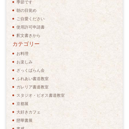
季節です
朝の目覚め
ご自愛ください
使用許可申請書
釈文書きから
カテゴリー
お料理
お楽しみ
ざっくばらん会
ふれあい書道教室
ガレリア書道教室
スタジオ・ビオス書道教室
京都展
大好きカフェ
戀華書展
書感