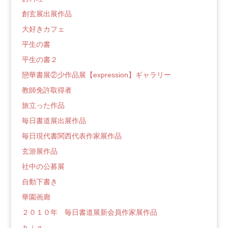
創玄展出展作品
大好きカフェ
平生の書
平生の書２
戀華書展②少作品展【expression】ギャラリー
教師免許取得者
旅立った作品
毎日書道展出展作品
毎日現代書関西代表作家展作品
玄游展作品
社中の公募展
自動下書き
華園画廊
２０１０年 毎日書道展新会員作家展作品
ｂｉｇ