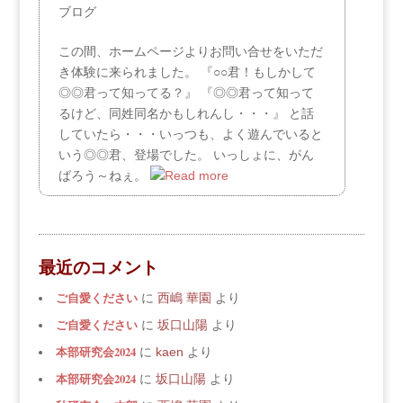
ブログ
この間、ホームページよりお問い合せをいただ
き体験に来られました。 『○○君！もしかして
◎◎君って知ってる？』 『◎◎君って知って
るけど、同姓同名かもしれんし・・・』 と話
していたら・・・いっつも、よく遊んでいると
いう◎◎君、登場でした。 いっしょに、がん
ばろう～ねぇ。
最近のコメント
ご自愛ください
に
西嶋 華園
より
ご自愛ください
に
坂口山陽
より
本部研究会2024
に
kaen
より
本部研究会2024
に
坂口山陽
より