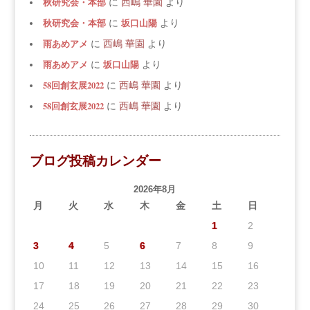
秋研究会・本部
に
西嶋 華園
より
秋研究会・本部
坂口山陽
に
より
雨あめアメ
に
西嶋 華園
より
雨あめアメ
坂口山陽
に
より
58回創玄展2022
に
西嶋 華園
より
58回創玄展2022
に
西嶋 華園
より
ブログ投稿カレンダー
2026年8月
月
火
水
木
金
土
日
1
2
3
4
5
6
7
8
9
10
11
12
13
14
15
16
17
18
19
20
21
22
23
24
25
26
27
28
29
30