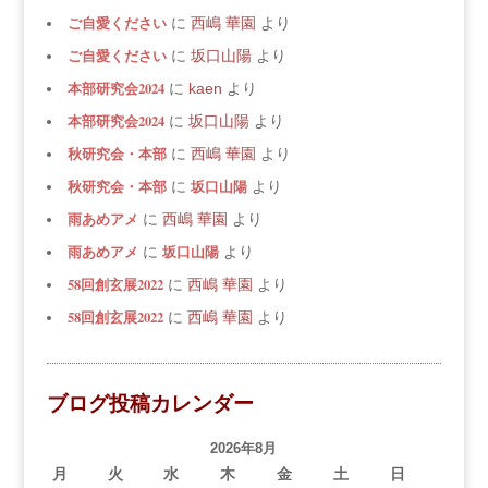
ご自愛ください
に
西嶋 華園
より
ご自愛ください
に
坂口山陽
より
本部研究会2024
に
kaen
より
本部研究会2024
に
坂口山陽
より
秋研究会・本部
に
西嶋 華園
より
秋研究会・本部
坂口山陽
に
より
雨あめアメ
に
西嶋 華園
より
雨あめアメ
坂口山陽
に
より
58回創玄展2022
に
西嶋 華園
より
58回創玄展2022
に
西嶋 華園
より
ブログ投稿カレンダー
2026年8月
月
火
水
木
金
土
日