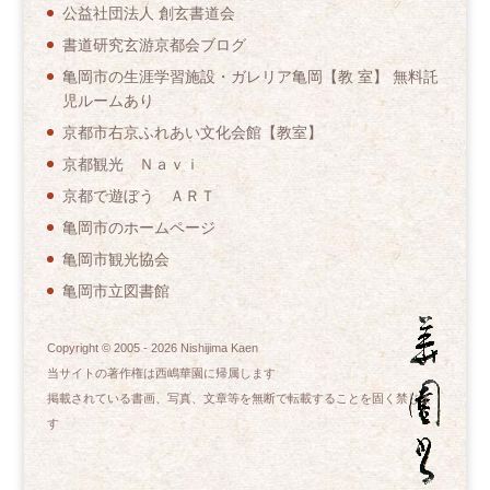
公益社団法人 創玄書道会
書道研究玄游京都会ブログ
亀岡市の生涯学習施設・ガレリア亀岡【教 室】 無料託
児ルームあり
京都市右京ふれあい文化会館【教室】
京都観光 Ｎａｖｉ
京都で遊ぼう ＡＲＴ
亀岡市のホームページ
亀岡市観光協会
亀岡市立図書館
Copyright © 2005 -
2026
Nishijima Kaen
当サイトの著作権は西嶋華園に帰属します
掲載されている書画、写真、文章等を無断で転載することを固く禁じま
す