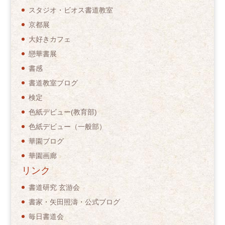
スタジオ・ビオス書道教室
京都展
大好きカフェ
戀華書展
書感
書道教室ブログ
検定
色紙デビュー(教育部)
色紙デビュー（一般部）
華園ブログ
華園画廊
リンク
書道研究 玄游会
書家・矢田照濤・公式ブログ
毎日書道会