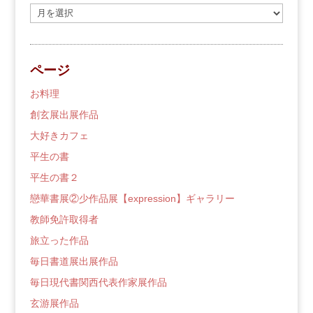
過
去
の
ブ
ページ
ロ
グ
お料理
創玄展出展作品
大好きカフェ
平生の書
平生の書２
戀華書展②少作品展【expression】ギャラリー
教師免許取得者
旅立った作品
毎日書道展出展作品
毎日現代書関西代表作家展作品
玄游展作品