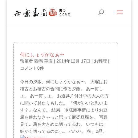
何にしょうかなぁ〜
執筆者
西嶋 華園
|
2014年12月 17日
|
お料理
|
コメント0件
今日の夕飯、何にしょうかなぁ〜。 火曜はお
稽古とお稽古の合間に作る夕飯。 あー何し
ょ。 あー何しょ。 お道具片付け中の大人の方
に聞いて見たりもした。 『何がいいと思いま
す？』なんて。 結局、冷蔵庫事情によりお豆
腐を使わなきゃっと思って麻婆豆腐を。 写真
見て…葱を大きめに切ってるわ。 いつもは、
細かく切ってるのにぃ。 ハハハ。 後、2品。