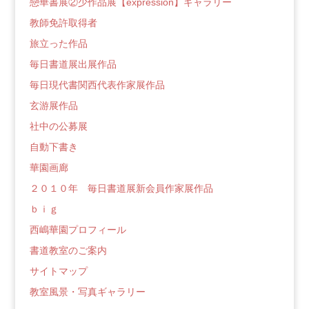
戀華書展②少作品展【expression】ギャラリー
教師免許取得者
旅立った作品
毎日書道展出展作品
毎日現代書関西代表作家展作品
玄游展作品
社中の公募展
自動下書き
華園画廊
２０１０年 毎日書道展新会員作家展作品
ｂｉｇ
西嶋華園プロフィール
書道教室のご案内
サイトマップ
教室風景・写真ギャラリー