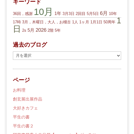
キーワード
10月
6月
1年
36回，感謝
3月3日
2回目
5月5日
10年
1
17時
3月，木曜日，大人，お稽古
1人
1ヶ月
1月1日
50周年
日
2026
5月
2s
2階
5年
過去のブログ
過
去
の
ブ
ページ
ロ
グ
お料理
創玄展出展作品
大好きカフェ
平生の書
平生の書２