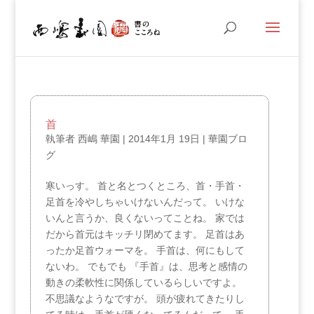
首
執筆者
西嶋 華園
|
2014年1月 19日
|
華園ブロ
グ
寒いっす。 首と名とつくところ、首・手首・
足首を冷やしちゃいけないんだって。 いけな
いんと言うか、良くないってことね。 家では
だから首元はキッチリ閉めてます。 足首はあ
ったか足首ウォーマを。 手首は、何にもして
ないわ。 でもでも 『手首』は、思考と感情の
動きの柔軟性に関係しているらしいですよ。
不思議なようなですが。 頭が疲れてきたりし