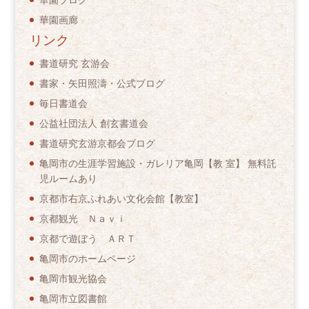
華園画廊
リンク
書道研究 玄游会
書家・矢田照濤・公式ブログ
毎日書道会
公益社団法人 創玄書道会
書道研究玄游京都会ブログ
亀岡市の生涯学習施設・ガレリア亀岡【教 室】 無料託
児ルームあり
京都市右京ふれあい文化会館【教室】
京都観光 Ｎａｖｉ
京都で遊ぼう ＡＲＴ
亀岡市のホームページ
亀岡市観光協会
亀岡市立図書館