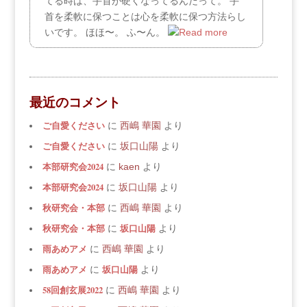
てる時は、手首が硬くなってるんだって。 手
首を柔軟に保つことは心を柔軟に保つ方法らし
いです。 ほほ〜。 ふ〜ん。
最近のコメント
ご自愛ください
に
西嶋 華園
より
ご自愛ください
に
坂口山陽
より
本部研究会2024
に
kaen
より
本部研究会2024
に
坂口山陽
より
秋研究会・本部
に
西嶋 華園
より
秋研究会・本部
坂口山陽
に
より
雨あめアメ
に
西嶋 華園
より
雨あめアメ
坂口山陽
に
より
58回創玄展2022
に
西嶋 華園
より