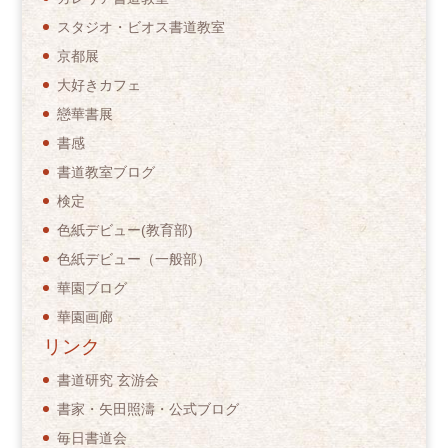
スタジオ・ビオス書道教室
京都展
大好きカフェ
戀華書展
書感
書道教室ブログ
検定
色紙デビュー(教育部)
色紙デビュー（一般部）
華園ブログ
華園画廊
リンク
書道研究 玄游会
書家・矢田照濤・公式ブログ
毎日書道会