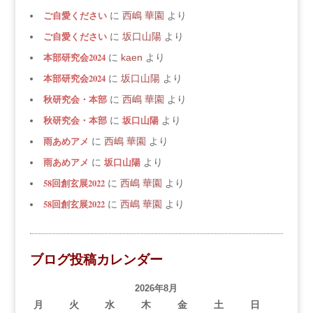
ご自愛ください
に
西嶋 華園
より
ご自愛ください
に
坂口山陽
より
本部研究会2024
に
kaen
より
本部研究会2024
に
坂口山陽
より
秋研究会・本部
に
西嶋 華園
より
秋研究会・本部
坂口山陽
に
より
雨あめアメ
に
西嶋 華園
より
雨あめアメ
坂口山陽
に
より
58回創玄展2022
に
西嶋 華園
より
58回創玄展2022
に
西嶋 華園
より
ブログ投稿カレンダー
2026年8月
月
火
水
木
金
土
日