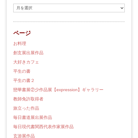
過
去
の
ブ
ページ
ロ
グ
お料理
創玄展出展作品
大好きカフェ
平生の書
平生の書２
戀華書展②少作品展【expression】ギャラリー
教師免許取得者
旅立った作品
毎日書道展出展作品
毎日現代書関西代表作家展作品
玄游展作品