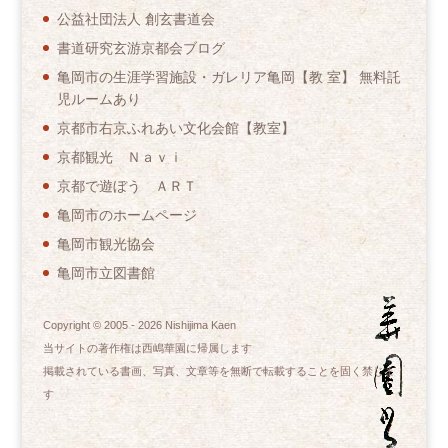
公益社団法人 創玄書道会
書道研究玄游京都会ブログ
亀岡市の生涯学習施設・ガレリア亀岡【教 室】 無料託
児ルームあり
京都市右京ふれあい文化会館【教室】
京都観光 Ｎａｖｉ
京都で遊ぼう ＡＲＴ
亀岡市のホームページ
亀岡市観光協会
亀岡市立図書館
Copyright © 2005 -
2026
Nishijima Kaen
当サイトの著作権は西嶋華園に帰属します
掲載されている書画、写真、文章等を無断で転載することを固く禁じま
す