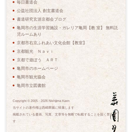
毎日書道会
公益社団法人 創玄書道会
書道研究玄游京都会ブログ
亀岡市の生涯学習施設・ガレリア亀岡【教 室】 無料託
児ルームあり
京都市右京ふれあい文化会館【教室】
京都観光 Ｎａｖｉ
京都で遊ぼう ＡＲＴ
亀岡市のホームページ
亀岡市観光協会
亀岡市立図書館
Copyright © 2005 -
2026
Nishijima Kaen
当サイトの著作権は西嶋華園に帰属します
掲載されている書画、写真、文章等を無断で転載することを固く禁じま
す