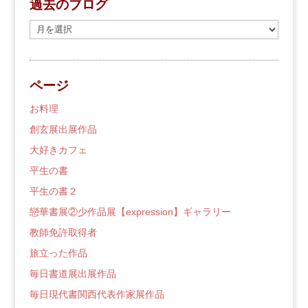
過去のブログ
過
去
の
ブ
ページ
ロ
グ
お料理
創玄展出展作品
大好きカフェ
平生の書
平生の書２
戀華書展②少作品展【expression】ギャラリー
教師免許取得者
旅立った作品
毎日書道展出展作品
毎日現代書関西代表作家展作品