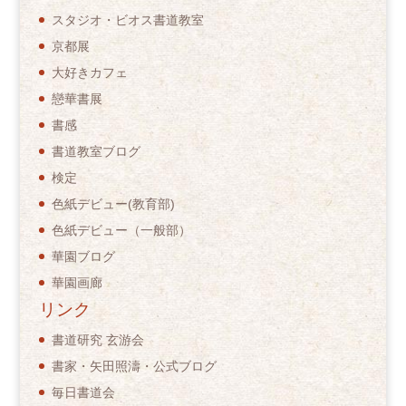
スタジオ・ビオス書道教室
京都展
大好きカフェ
戀華書展
書感
書道教室ブログ
検定
色紙デビュー(教育部)
色紙デビュー（一般部）
華園ブログ
華園画廊
リンク
書道研究 玄游会
書家・矢田照濤・公式ブログ
毎日書道会