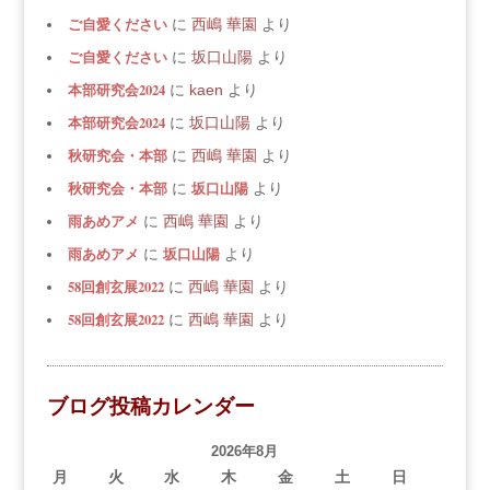
ご自愛ください
に
西嶋 華園
より
ご自愛ください
に
坂口山陽
より
本部研究会2024
に
kaen
より
本部研究会2024
に
坂口山陽
より
秋研究会・本部
に
西嶋 華園
より
秋研究会・本部
坂口山陽
に
より
雨あめアメ
に
西嶋 華園
より
雨あめアメ
坂口山陽
に
より
58回創玄展2022
に
西嶋 華園
より
58回創玄展2022
に
西嶋 華園
より
ブログ投稿カレンダー
2026年8月
月
火
水
木
金
土
日