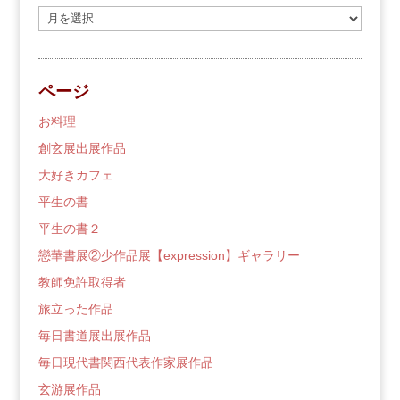
過
去
の
ブ
ページ
ロ
グ
お料理
創玄展出展作品
大好きカフェ
平生の書
平生の書２
戀華書展②少作品展【expression】ギャラリー
教師免許取得者
旅立った作品
毎日書道展出展作品
毎日現代書関西代表作家展作品
玄游展作品