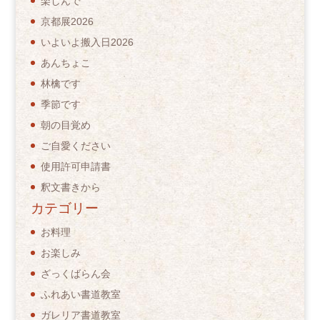
楽しんで
京都展2026
いよいよ搬入日2026
あんちょこ
林檎です
季節です
朝の目覚め
ご自愛ください
使用許可申請書
釈文書きから
カテゴリー
お料理
お楽しみ
ざっくばらん会
ふれあい書道教室
ガレリア書道教室