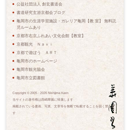
公益社団法人 創玄書道会
書道研究玄游京都会ブログ
亀岡市の生涯学習施設・ガレリア亀岡【教 室】 無料託
児ルームあり
京都市右京ふれあい文化会館【教室】
京都観光 Ｎａｖｉ
京都で遊ぼう ＡＲＴ
亀岡市のホームページ
亀岡市観光協会
亀岡市立図書館
Copyright © 2005 -
2026
Nishijima Kaen
当サイトの著作権は西嶋華園に帰属します
掲載されている書画、写真、文章等を無断で転載することを固く禁じま
す