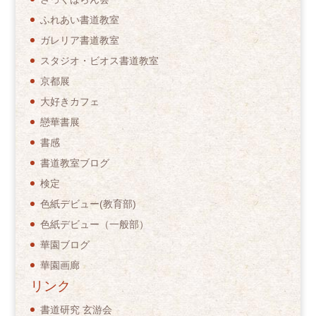
ふれあい書道教室
ガレリア書道教室
スタジオ・ビオス書道教室
京都展
大好きカフェ
戀華書展
書感
書道教室ブログ
検定
色紙デビュー(教育部)
色紙デビュー（一般部）
華園ブログ
華園画廊
リンク
書道研究 玄游会