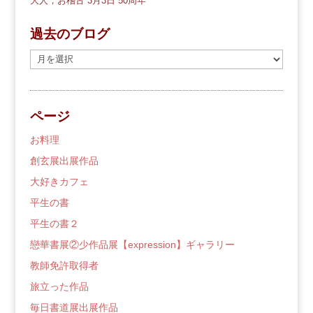
大人，お稽古
3月3日
50周年
過去のブログ
過
去
の
ブ
ページ
ロ
グ
お料理
創玄展出展作品
大好きカフェ
平生の書
平生の書２
戀華書展②少作品展【expression】ギャラリー
教師免許取得者
旅立った作品
毎日書道展出展作品