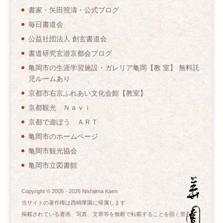
書家・矢田照濤・公式ブログ
毎日書道会
公益社団法人 創玄書道会
書道研究玄游京都会ブログ
亀岡市の生涯学習施設・ガレリア亀岡【教 室】 無料託
児ルームあり
京都市右京ふれあい文化会館【教室】
京都観光 Ｎａｖｉ
京都で遊ぼう ＡＲＴ
亀岡市のホームページ
亀岡市観光協会
亀岡市立図書館
Copyright © 2005 -
2026
Nishijima Kaen
当サイトの著作権は西嶋華園に帰属します
掲載されている書画、写真、文章等を無断で転載することを固く禁じま