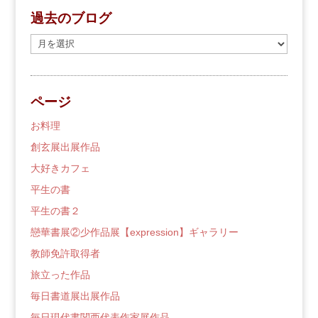
過去のブログ
過
去
の
ブ
ページ
ロ
グ
お料理
創玄展出展作品
大好きカフェ
平生の書
平生の書２
戀華書展②少作品展【expression】ギャラリー
教師免許取得者
旅立った作品
毎日書道展出展作品
毎日現代書関西代表作家展作品