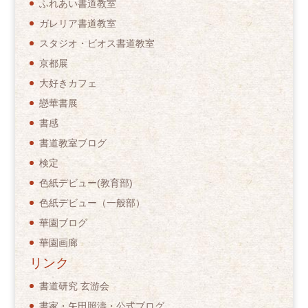
ふれあい書道教室
ガレリア書道教室
スタジオ・ビオス書道教室
京都展
大好きカフェ
戀華書展
書感
書道教室ブログ
検定
色紙デビュー(教育部)
色紙デビュー（一般部）
華園ブログ
華園画廊
リンク
書道研究 玄游会
書家・矢田照濤・公式ブログ