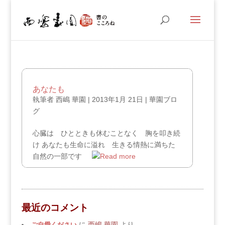
あなたも
執筆者
西嶋 華園
|
2013年1月 21日
|
華園ブロ
グ
心臓は ひとときも休むことなく 胸を叩き続
け あなたも生命に溢れ 生きる情熱に満ちた
自然の一部です
最近のコメント
ご自愛ください
に
西嶋 華園
より