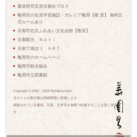
書道研究玄游京都会ブログ
亀岡市の生涯学習施設・ガレリア亀岡【教 室】 無料託
児ルームあり
京都市右京ふれあい文化会館【教室】
京都観光 Ｎａｖｉ
京都で遊ぼう ＡＲＴ
亀岡市のホームページ
亀岡市観光協会
亀岡市立図書館
Copyright © 2005 -
2026
Nishijima Kaen
当サイトの著作権は西嶋華園に帰属します
掲載されている書画、写真、文章等を無断で転載することを固く禁じま
す