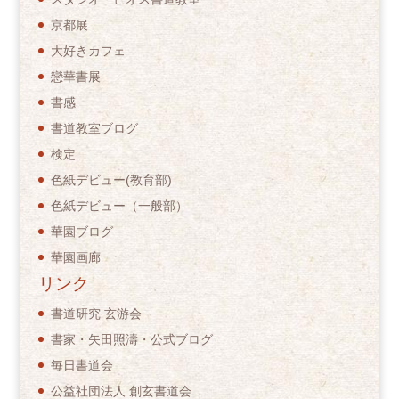
京都展
大好きカフェ
戀華書展
書感
書道教室ブログ
検定
色紙デビュー(教育部)
色紙デビュー（一般部）
華園ブログ
華園画廊
リンク
書道研究 玄游会
書家・矢田照濤・公式ブログ
毎日書道会
公益社団法人 創玄書道会