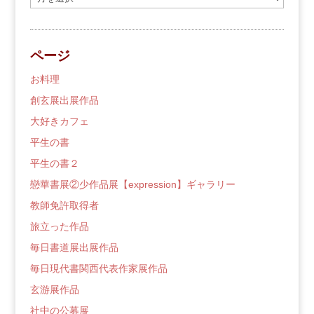
去
の
ブ
ページ
ロ
グ
お料理
創玄展出展作品
大好きカフェ
平生の書
平生の書２
戀華書展②少作品展【expression】ギャラリー
教師免許取得者
旅立った作品
毎日書道展出展作品
毎日現代書関西代表作家展作品
玄游展作品
社中の公募展