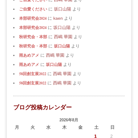
ご自愛ください
に
坂口山陽
より
本部研究会2024
に
kaen
より
本部研究会2024
に
坂口山陽
より
秋研究会・本部
に
西嶋 華園
より
秋研究会・本部
坂口山陽
に
より
雨あめアメ
に
西嶋 華園
より
雨あめアメ
坂口山陽
に
より
58回創玄展2022
に
西嶋 華園
より
58回創玄展2022
に
西嶋 華園
より
ブログ投稿カレンダー
2026年8月
月
火
水
木
金
土
日
1
2