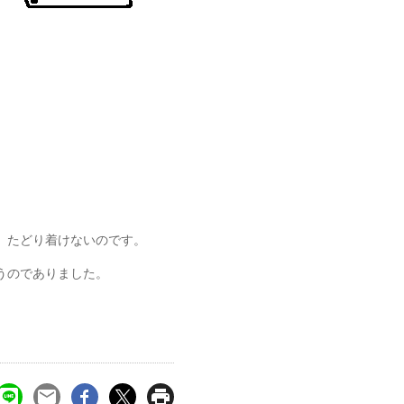
。
、たどり着けないのです。
うのでありました。