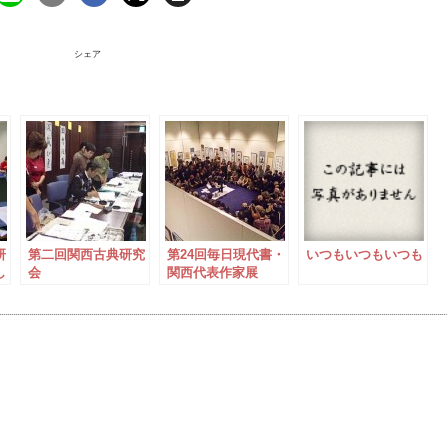
シェア
研
第二回関西古典研究
第24回毎日現代書・
いつもいつもいつも
し
会
関西代表作家展