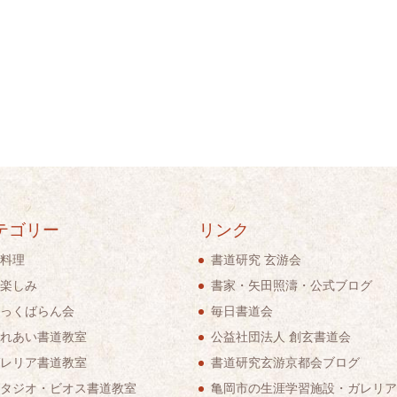
テゴリー
リンク
料理
書道研究 玄游会
楽しみ
書家・矢田照濤・公式ブログ
っくばらん会
毎日書道会
れあい書道教室
公益社団法人 創玄書道会
レリア書道教室
書道研究玄游京都会ブログ
タジオ・ビオス書道教室
亀岡市の生涯学習施設・ガレリア