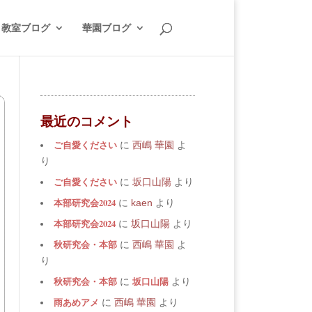
教室ブログ
華園ブログ
最近のコメント
ご自愛ください
に
西嶋 華園
よ
り
ご自愛ください
に
坂口山陽
より
本部研究会2024
に
kaen
より
本部研究会2024
に
坂口山陽
より
秋研究会・本部
に
西嶋 華園
よ
り
秋研究会・本部
坂口山陽
に
より
雨あめアメ
に
西嶋 華園
より