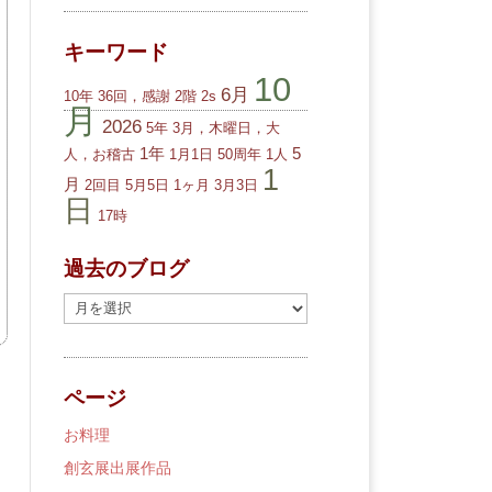
キーワード
10
6月
10年
36回，感謝
2階
2s
月
2026
5年
3月，木曜日，大
1年
5
人，お稽古
1月1日
50周年
1人
1
月
2回目
5月5日
1ヶ月
3月3日
日
17時
過去のブログ
過
去
の
ブ
ページ
ロ
グ
お料理
創玄展出展作品