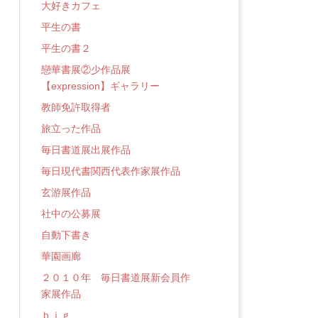
大好きカフェ
平生の書
平生の書２
戀華書展②少作品展
【expression】ギャラリー
教師免許取得者
旅立った作品
毎日書道展出展作品
毎日現代書関西代表作家展作品
玄游展作品
社中の公募展
自動下書き
華園画廊
２０１０年 毎日書道展新会員作
家展作品
ｂｉｇ